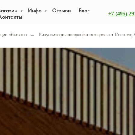
агазин
Инфо
Отзывы
Блог
+7 (495) 29
Контакты
ации объектов
Визуализация ландшафтного проекта 16 соток, 
→