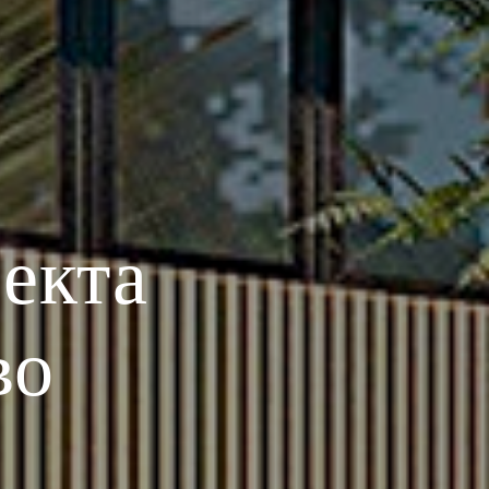
екта
во