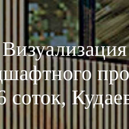
Визуализация
дшафтного про
6 соток, Кудае