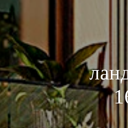
лан
1