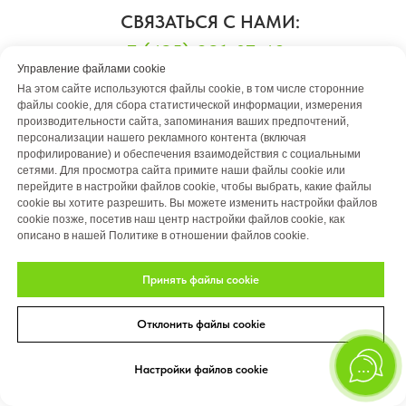
СВЯЗАТЬСЯ С НАМИ:
+7 (495) 291-07-48
Управление файлами cookie
info@artstory-design.com
На этом сайте используются файлы cookie, в том числе сторонние
файлы cookie, для сбора статистической информации, измерения
производительности сайта, запоминания ваших предпочтений,
персонализации нашего рекламного контента (включая
профилирование) и обеспечения взаимодействия с социальными
сетями. Для просмотра сайта примите наши файлы cookie или
перейдите в настройки файлов cookie, чтобы выбрать, какие файлы
cookie вы хотите разрешить. Вы можете изменить настройки файлов
МАГАЗИН GREEN SPACE
cookie позже, посетив наш центр настройки файлов cookie, как
описано в нашей Политике в отношении файлов cookie.
Принять файлы cookie
Все товары
Каталог деревьев
Отклонить файлы cookie
Рулонный газон
Сервисные услуги
Настройки файлов cookie
Удобрения и химия для сада