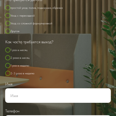
простой уход: полив, подкормка, обрезка
Уход с пересадкой
Уход со сложной формулировкой
Другое
Как часто требуется выход?
1 раз в месяц
2 раза в месяц
1 раз в неделю
2-3 раза в неделю
Имя
Телефон