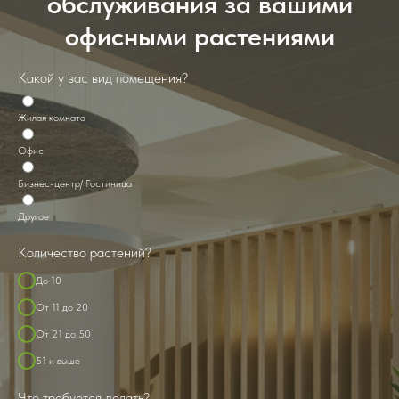
обслуживания за вашими
офисными растениями
Какой у вас вид помещения?
Жилая комната
Офис
Бизнес-центр/ Гостиница
Другое
Kоличество растений?
До 10
От 11 до 20
От 21 до 50
51 и выше
Что требуется делать?