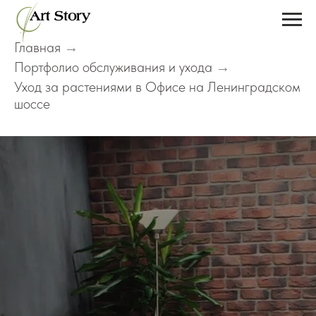
Главная
→
Портфолио обслуживания и ухода
→
Уход за растениями в Офисе на Ленинградском
шоссе