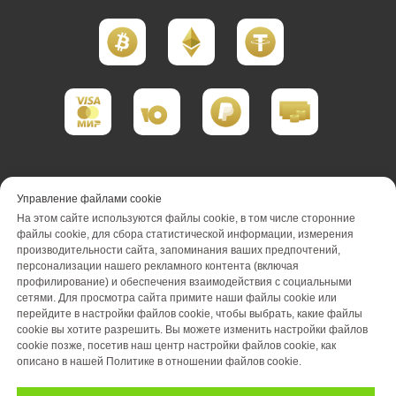
Портфолио реализации
Управление файлами cookie
На этом сайте используются файлы cookie, в том числе сторонние
Портфолио проектирования
файлы cookie, для сбора статистической информации, измерения
производительности сайта, запоминания ваших предпочтений,
Портфолио обслуживания
Акции
персонализации нашего рекламного контента (включая
профилирование) и обеспечения взаимодействия с социальными
Вакансии
О компании
Отзывы
сетями. Для просмотра сайта примите наши файлы cookie или
перейдите в настройки файлов cookie, чтобы выбрать, какие файлы
cookie вы хотите разрешить. Вы можете изменить настройки файлов
Блог
Оплата
Контакты
cookie позже, посетив наш центр настройки файлов cookie, как
описано в нашей Политике в отношении файлов cookie.