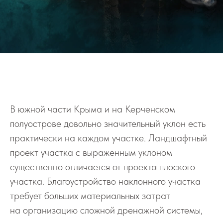
В южной части Крыма и на Керченском
полуострове довольно значительный уклон есть
практически на каждом участке. Ландшафтный
проект участка с выраженным уклоном
существенно отличается от проекта плоского
участка. Благоустройство наклонного участка
требует больших материальных затрат
на организацию сложной дре­нажной системы,