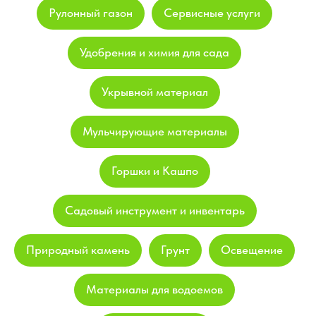
Рулонный газон
Сервисные услуги
Удобрения и химия для сада
Укрывной материал
Мульчирующие материалы
Горшки и Кашпо
Садовый инструмент и инвентарь
Природный камень
Грунт
Освещение
Материалы для водоемов