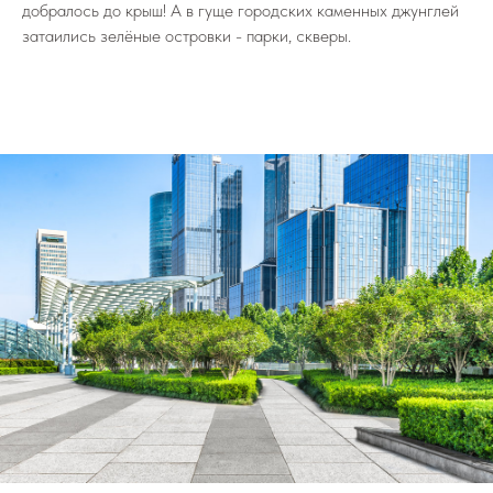
добралось до крыш! А в гуще городских каменных джунглей
затаились зелёные островки - парки, скверы.