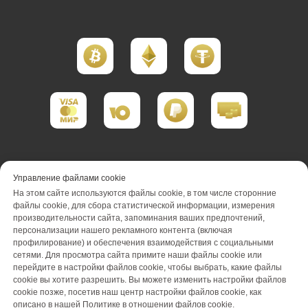
Портфолио реализации
Управление файлами cookie
На этом сайте используются файлы cookie, в том числе сторонние
Портфолио проектирования
файлы cookie, для сбора статистической информации, измерения
производительности сайта, запоминания ваших предпочтений,
Портфолио обслуживания
Акции
персонализации нашего рекламного контента (включая
профилирование) и обеспечения взаимодействия с социальными
Вакансии
О компании
Отзывы
сетями. Для просмотра сайта примите наши файлы cookie или
перейдите в настройки файлов cookie, чтобы выбрать, какие файлы
cookie вы хотите разрешить. Вы можете изменить настройки файлов
Блог
Оплата
Контакты
cookie позже, посетив наш центр настройки файлов cookie, как
описано в нашей Политике в отношении файлов cookie.