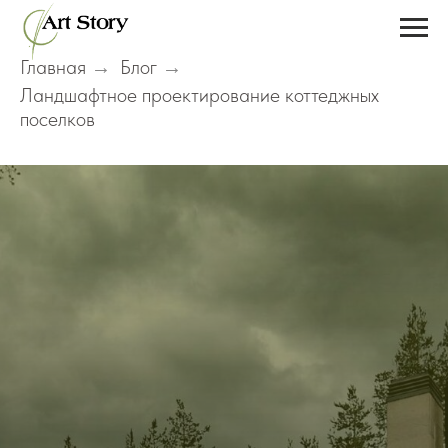
Главная
Блог
→
→
Ландшафтное проектирование коттеджных
поселков