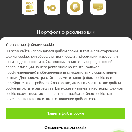
Портфолио реализации
Портфолио проектирования
Управление файлами cookie
На этом сайте используются файлы cookie, в том числе сторонние
Портфолио обслуживания
Акции
файлы cookie, для сбора статистической информации, измерения
производительности сайта, запоминания ваших предпочтений,
персонализации нашего рекламного контента (включая
Вакансии
О компании
Отзывы
профилирование) и обеспечения взаимодействия с социальными
сетями. Для просмотра сайта примите наши файлы cookie или
Блог
Оплата
Контакты
перейдите в настройки файлов cookie, чтобы выбрать, какие файлы
cookie вы хотите разрешить. Вы можете изменить настройки файлов
cookie позже, посетив наш центр настройки файлов cookie, как
описано в нашей Политике в отношении файлов cookie.
Принять файлы cookie
Отклонить файлы cookie
© 2026 Студия ландшафтного дизайна «Art Story»