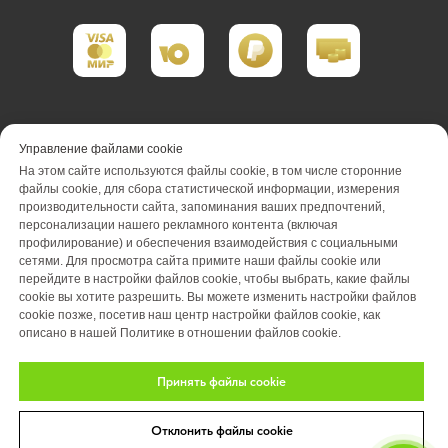
Портфолио реализации
Управление файлами cookie
На этом сайте используются файлы cookie, в том числе сторонние
Портфолио проектирования
файлы cookie, для сбора статистической информации, измерения
производительности сайта, запоминания ваших предпочтений,
Портфолио обслуживания
Акции
персонализации нашего рекламного контента (включая
профилирование) и обеспечения взаимодействия с социальными
Вакансии
О компании
Отзывы
сетями. Для просмотра сайта примите наши файлы cookie или
перейдите в настройки файлов cookie, чтобы выбрать, какие файлы
cookie вы хотите разрешить. Вы можете изменить настройки файлов
Блог
Оплата
Контакты
cookie позже, посетив наш центр настройки файлов cookie, как
описано в нашей Политике в отношении файлов cookie.
Принять файлы cookie
Отклонить файлы cookie
© 2026 Студия ландшафтного дизайна «Art Story»