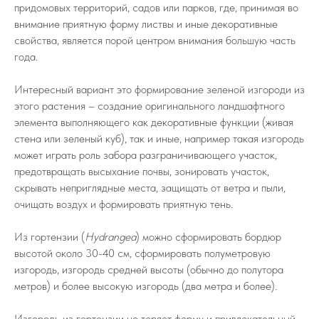
придомовых территорий, садов или парков, где, принимая во
внимание приятную форму листвы и иные декоративные
свойства, является порой центром внимания большую часть
года.
Интересный вариант это формирование зеленой изгороди из
этого растения – создание оригинального ландшафтного
элемента выполняющего как декоративные функции (живая
стена или зеленый куб), так и иные, например такая изгородь
может играть роль забора разграничивающего участок,
предотвращать высыхание почвы, зонировать участок,
скрывать неприглядные места, защищать от ветра и пыли,
очищать воздух и формировать приятную тень.
Из гортензии (
Hydrangea
) можно сформировать бордюр
высотой около 30-40 см, сформировать полуметровую
изгородь, изгородь средней высоты (обычно до полутора
метров) и более высокую изгородь (два метра и более).
Изгородь из гортензии не теряет форму и привлекательный