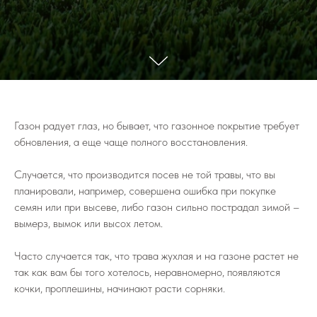
Газон радует глаз, но бывает, что газонное покрытие требует
обновления, а еще чаще полного восстановления.
Случается, что производится посев не той травы, что вы
планировали, например, совершена ошибка при покупке
семян или при высеве, либо газон сильно пострадал зимой –
вымерз, вымок или высох летом.
Часто случается так, что трава жухлая и на газоне растет не
так как вам бы того хотелось, неравномерно, появляются
кочки, проплешины, начинают расти сорняки.