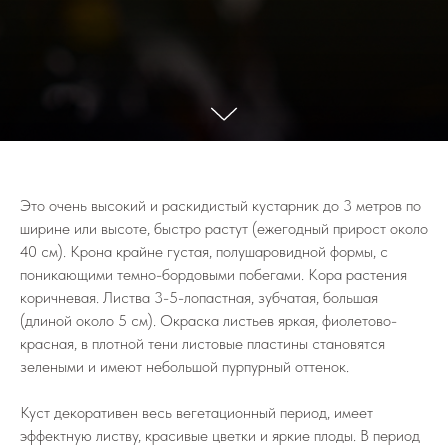
Это очень высокий и раскидистый кустарник до 3 метров по
ширине или высоте, быстро растут (ежегодный прирост около
40 см). Крона крайне густая, полушаровидной формы, с
поникающими темно-бордовыми побегами. Кора растения
коричневая. Листва 3-5-лопастная, зубчатая, большая
(длиной около 5 см). Окраска листьев яркая, фиолетово-
красная, в плотной тени листовые пластины становятся
зелеными и имеют небольшой пурпурный оттенок.
Куст декоративен весь вегетационный период, имеет
эффектную листву, красивые цветки и яркие плоды. В период