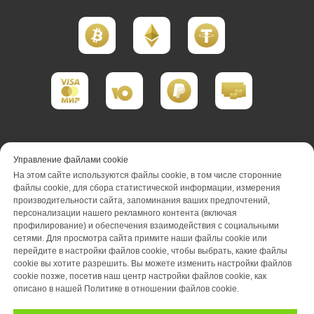
Портфолио реализации
Управление файлами cookie
На этом сайте используются файлы cookie, в том числе сторонние
Портфолио проектирования
файлы cookie, для сбора статистической информации, измерения
производительности сайта, запоминания ваших предпочтений,
Портфолио обслуживания
Акции
персонализации нашего рекламного контента (включая
профилирование) и обеспечения взаимодействия с социальными
Вакансии
О компании
Отзывы
сетями. Для просмотра сайта примите наши файлы cookie или
перейдите в настройки файлов cookie, чтобы выбрать, какие файлы
cookie вы хотите разрешить. Вы можете изменить настройки файлов
Блог
Оплата
Контакты
cookie позже, посетив наш центр настройки файлов cookie, как
описано в нашей Политике в отношении файлов cookie.