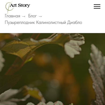
Главная
Блог
→
→
Пузыреплодник Калинолистный Диабло