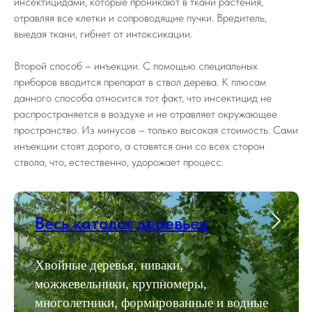
инсектицидами, которые проникают в ткани растения,
отравляя все клетки и сопроводящие пучки. Вредитель,
выедая ткани, гибнет от интоксикации.
Второй способ – инъекции. С помощью специальных
приборов вводится препарат в ствол дерева. К плюсам
данного способа относится тот факт, что инсектицид не
распространяется в воздухе и не отравляет окружающее
пространство. Из минусов – только высокая стоимость. Сами
инъекции стоят дорого, а ставятся они со всех сторон
ствола, что, естественно, удорожает процесс.
Весь каталог деревьев
Хвойные деревья, ниваки,
можжевельники, крупномеры,
многолетники, формированные и водные