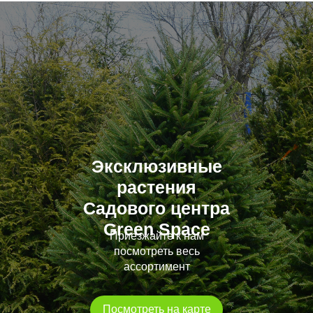
Эксклюзивные
растения
Садового центра
Green Space
Приезжайте к нам
посмотреть весь
ассортимент
Посмотреть на карте