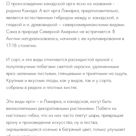
О происхождении канадской ирги ясно из названия -
родина Канада. А вот ирга Ламарка, предположительно,
является естественным гибридом между и. канадской, и.
гладкой и и. древовидной – североамериканскими видами.
Сама в природе Северной Америки не встречается. В
Англии натурализовалась, начиная с ее культивирования в
17-18 столетии.
И сорт, и эти виды отличаются раскидистой кроной с
полуплакучими побегами светлой окраски, удлиненными
ярко-зелеными листьями, глянцевыми и приятными на ощупь.
Крупные и вкусные плоды, как у видов, так и у сорта,
собраны в редких и плотных кистях.
Эти виды ирги – и Ламарка, и канадская, могут быть
великолепными декоративными растениями. Побеги их
настолько гибки, что из них часто плетут шары, превращая
крону и произведение искусства, ну а листва,
окрашивающаяся осенью в багряный цвет, только улучшает