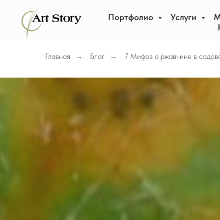
Портфолио
Услуги
М
Главная
Блог
7 Мифов о ржавчине в садово
→
→