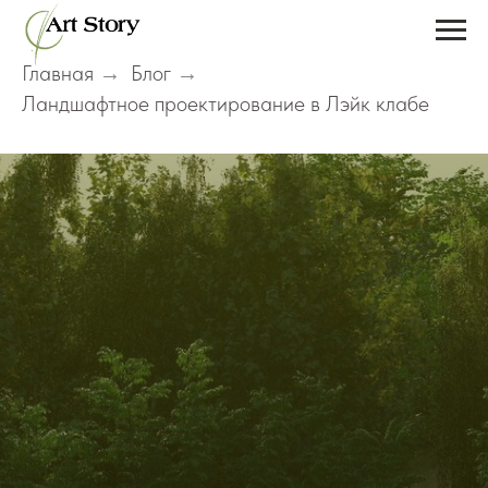
Главная
Блог
→
→
Ландшафтное проектирование в Лэйк клабе