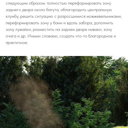
следующим образом: полностью переформировать зону
заднего двора около батута, облагородить центральную
клумбу, решить ситуацию с разросшимися можжевельниками,
переформировать зону у бани и вдоль забора, дополнить
зону лужайки, разместить на заднем дворе ниваки, зону
очага и др. Иными словами, создать что-то благородное и
практичное.