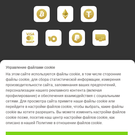
Портфолио реализации
Управление файлами cookie
На этом сайте используются файлы cookie, в том числе сторонние
Портфолио проектирования
файлы cookie, для сбора статистической информации, измерения
производительности сайта, запоминания ваших предпочтений,
Портфолио обслуживания
Акции
персонализации нашего рекламного контента (включая
профилирование) и обеспечения взаимодействия с социальными
Вакансии
О компании
Отзывы
сетями. Для просмотра сайта примите наши файлы cookie или
перейдите в настройки файлов cookie, чтобы выбрать, какие файлы
cookie вы хотите разрешить. Вы можете изменить настройки файлов
Блог
Оплата
Контакты
cookie позже, посетив наш центр настройки файлов cookie, как
описано в нашей Политике в отношении файлов cookie.