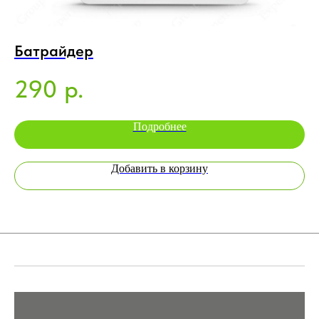
Батрайдер
У
290
5
р.
Подробнее
Добавить в корзину