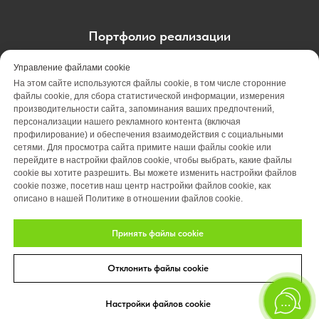
Портфолио реализации
Портфолио проектирования
Управление файлами cookie
На этом сайте используются файлы cookie, в том числе сторонние
Портфолио обслуживания
Акции
файлы cookie, для сбора статистической информации, измерения
производительности сайта, запоминания ваших предпочтений,
персонализации нашего рекламного контента (включая
Вакансии
О компании
Отзывы
профилирование) и обеспечения взаимодействия с социальными
сетями. Для просмотра сайта примите наши файлы cookie или
Блог
Оплата
Контакты
перейдите в настройки файлов cookie, чтобы выбрать, какие файлы
cookie вы хотите разрешить. Вы можете изменить настройки файлов
cookie позже, посетив наш центр настройки файлов cookie, как
описано в нашей Политике в отношении файлов cookie.
Принять файлы cookie
Отклонить файлы cookie
© 2026 Студия ландшафтного дизайна «Art Story»
Политика конфиденциальности.
Настройки файлов cookie