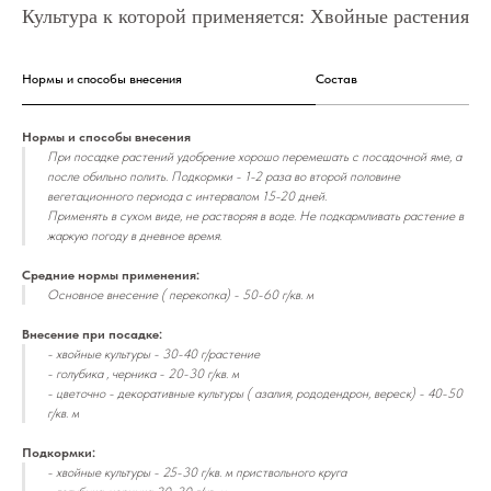
Культура к которой применяется: Хвойные растения
Нормы и способы внесения
Состав
Нормы и способы внесения
При посадке растений удобрение хорошо перемешать с посадочной яме, а
после обильно полить. Подкормки - 1-2 раза во второй половине
вегетационного периода с интервалом 15-20 дней.
Применять в сухом виде, не растворяя в воде. Не подкармливать растение в
жаркую погоду в дневное время.
Средние нормы применения:
Основное внесение ( перекопка) - 50-60 г/кв. м
Внесение при посадке:
- хвойные культуры - 30-40 г/растение
- голубика , черника - 20-30 г/кв. м
- цветочно - декоративные культуры ( азалия, рододендрон, вереск) - 40-50
г/кв. м
Подкормки:
- хвойные культуры - 25-30 г/кв. м приствольного круга