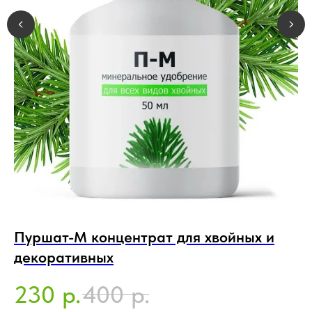
Пуршат-М концентрат для хвойных и
Р
декоративных
6
230
400
р.
р.