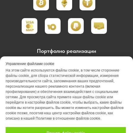
Портфолио реализации
Портфолио проектирования
Управление файлами cookie
На этом сайте используются файлы cookie, в том числе сторонние
Портфолио обслуживания
Акции
файлы cookie, для сбора статистической информации, измерения
производительности сайта, запоминания ваших предпочтений,
персонализации нашего рекламного контента (включая
Вакансии
О компании
Отзывы
профилирование) и обеспечения взаимодействия с социальными
сетями. Для просмотра сайта примите наши файлы cookie или
Блог
Оплата
Контакты
перейдите в настройки файлов cookie, чтобы выбрать, какие файлы
cookie вы хотите разрешить. Вы можете изменить настройки файлов
cookie позже, посетив наш центр настройки файлов cookie, как
описано в нашей Политике в отношении файлов cookie.
Принять файлы cookie