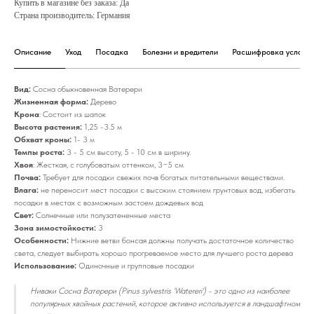
Купить в магазине без заказа: Да
Страна производитель: Германия
Описание
Уход
Посадка
Болезни и вредители
Расшифровка условны
Вид:
Сосна обыкновенная Ватерери
Жизненная форма:
Дерево
Крона
: Состоит из шапок
Высота растения:
1,25 -3.5 м
Обхват кроны:
1- 3 м
Темпы роста:
3 - 5 см высоту, 5 - 10 см в ширину.
Хвоя
: Жесткая, с голубоватым оттенком, 3−5 см
Почва:
Требует для посадки свежих почв богатых питательными веществами.
Влага:
не переносит мест посадки с высоким стоянием грунтовых вод, избегать
посадки в местах с возможным застоем дождевых вод
Свет:
Солнечные или полузатененные места
Зона зимостойкости:
3
Особенности:
Нижние ветви бонсая должны получать достаточное количество
света, следует выбирать хорошо прогреваемое место для лучшего роста дерева
Использование:
Одиночные и групповые посадки
Ниваки Сосна Ватерери (Pinus sylvestris 'Watereri') - это одно из наиболее
популярных хвойных растений, которое активно используется в ландшафтном