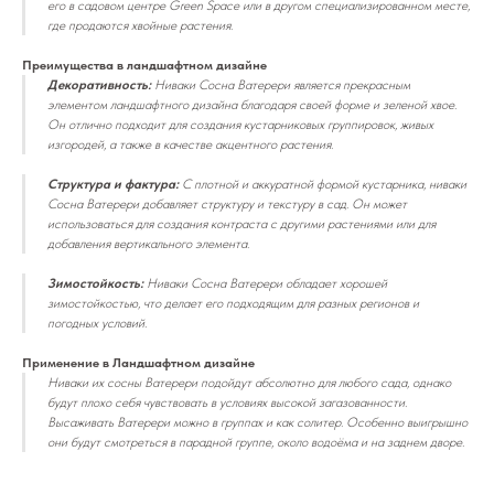
его в садовом центре Green Space или в другом специализированном месте,
где продаются хвойные растения.
Преимущества в ландшафтном дизайне
Декоративность:
Ниваки Сосна Ватерери является прекрасным
элементом ландшафтного дизайна благодаря своей форме и зеленой хвое.
Он отлично подходит для создания кустарниковых группировок, живых
изгородей, а также в качестве акцентного растения.
Структура и фактура:
С плотной и аккуратной формой кустарника, ниваки
Сосна Ватерери добавляет структуру и текстуру в сад. Он может
использоваться для создания контраста с другими растениями или для
добавления вертикального элемента.
Зимостойкость:
Ниваки Сосна Ватерери обладает хорошей
зимостойкостью, что делает его подходящим для разных регионов и
погодных условий.
Применение в Ландшафтном дизайне
Ниваки их сосны Ватерери подойдут абсолютно для любого сада, однако
будут плохо себя чувствовать в условиях высокой загазованности.
Высаживать Ватерери можно в группах и как солитер. Особенно выигрышно
они будут смотреться в парадной группе, около водоёма и на заднем дворе.