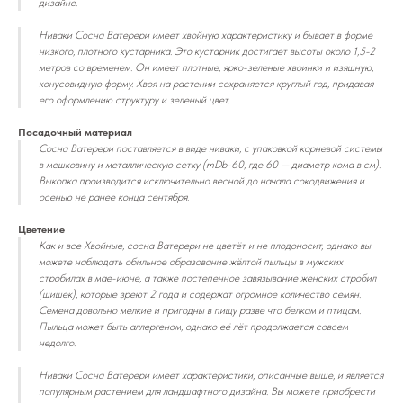
дизайне.
Ниваки Сосна Ватерери имеет хвойную характеристику и бывает в форме
низкого, плотного кустарника. Это кустарник достигает высоты около 1,5-2
метров со временем. Он имеет плотные, ярко-зеленые хвоинки и изящную,
конусовидную форму. Хвоя на растении сохраняется круглый год, придавая
его оформлению структуру и зеленый цвет.
Посадочный материал
Сосна Ватерери поставляется в виде ниваки, с упаковкой корневой системы
в мешковину и металлическую сетку (mDb-60, где 60 — диаметр кома в см).
Выкопка производится исключительно весной до начала сокодвижения и
осенью не ранее конца сентября.
Цветение
Как и все Хвойные, сосна Ватерери не цветёт и не плодоносит, однако вы
можете наблюдать обильное образование жёлтой пыльцы в мужских
стробилах в мае-июне, а также постепенное завязывание женских стробил
(шишек), которые зреют 2 года и содержат огромное количество семян.
Семена довольно мелкие и пригодны в пищу разве что белкам и птицам.
Пыльца может быть аллергеном, однако её лёт продолжается совсем
недолго.
Ниваки Сосна Ватерери имеет характеристики, описанные выше, и является
популярным растением для ландшафтного дизайна. Вы можете приобрести