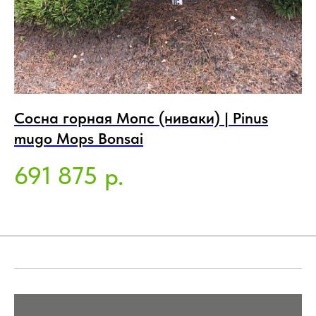
Сосна горная Мопс (ниваки) | Pinus
С
mugo Mops Bonsai
Pi
691 875
3
р.