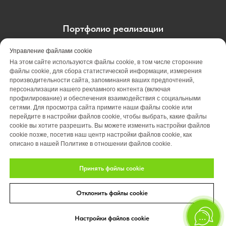
Портфолио реализации
Портфолио проектирования
Управление файлами cookie
На этом сайте используются файлы cookie, в том числе сторонние
Портфолио обслуживания
Акции
файлы cookie, для сбора статистической информации, измерения
производительности сайта, запоминания ваших предпочтений,
персонализации нашего рекламного контента (включая
Вакансии
О компании
Отзывы
профилирование) и обеспечения взаимодействия с социальными
сетями. Для просмотра сайта примите наши файлы cookie или
Блог
Оплата
Контакты
перейдите в настройки файлов cookie, чтобы выбрать, какие файлы
cookie вы хотите разрешить. Вы можете изменить настройки файлов
cookie позже, посетив наш центр настройки файлов cookie, как
описано в нашей Политике в отношении файлов cookie.
Принять файлы cookie
Отклонить файлы cookie
© 2026 Студия ландшафтного дизайна «Art Story»
Политика конфиденциальности.
Настройки файлов cookie