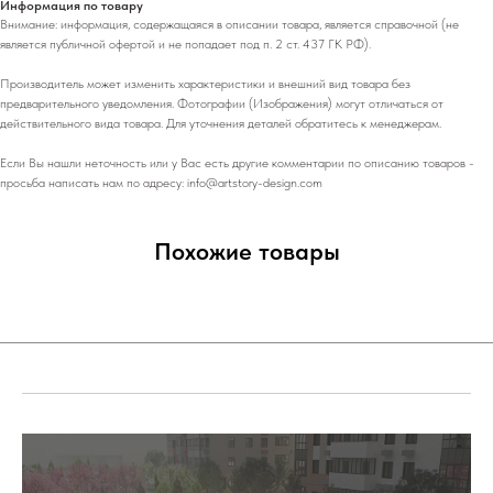
Информация по товару
Внимание: информация, содержащаяся в описании товара, является справочной (не
является публичной офертой и не попадает под п. 2 ст. 437 ГК РФ).
Производитель может изменить характеристики и внешний вид товара без
предварительного уведомления. Фотографии (Изображения) могут отличаться от
действительного вида товара. Для уточнения деталей обратитесь к менеджерам.
Если Вы нашли неточность или у Вас есть другие комментарии по описанию товаров -
просьба написать нам по адресу: info@artstory-design.com
Похожие товары