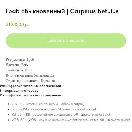
Граб обыкновенный | Carpinus betulus
21100,00
р.
Добавить в корзину
Род растения: Граб
Доставка: Есть
Самовывоз: Есть
Купить в магазине без заказа: Да
Страна производитель: Германия
Расшифровка условных обозначений
Информация по товару
Расшифровка условных обозначений
C 5 - (C - круглый контейнер, 5 - объем в литрах);
St 90 - (St - штамбовая форма, 90 - высота штамба в см);
RB-50 - (RB - земляной ком в мешковине, 50 - диаметр кома в см);
WRB-60 - (WRB - ком в мешковине и металлической сетке, 60 - диаметр кома в
см)