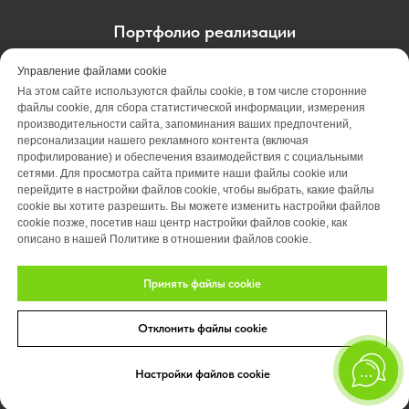
Портфолио реализации
Портфолио проектирования
Управление файлами cookie
На этом сайте используются файлы cookie, в том числе сторонние
Портфолио обслуживания
Акции
файлы cookie, для сбора статистической информации, измерения
производительности сайта, запоминания ваших предпочтений,
персонализации нашего рекламного контента (включая
Вакансии
О компании
Отзывы
профилирование) и обеспечения взаимодействия с социальными
сетями. Для просмотра сайта примите наши файлы cookie или
Блог
Оплата
Контакты
перейдите в настройки файлов cookie, чтобы выбрать, какие файлы
cookie вы хотите разрешить. Вы можете изменить настройки файлов
cookie позже, посетив наш центр настройки файлов cookie, как
описано в нашей Политике в отношении файлов cookie.
Принять файлы cookie
Отклонить файлы cookie
© 2026 Студия ландшафтного дизайна «Art Story»
Политика конфиденциальности.
Настройки файлов cookie