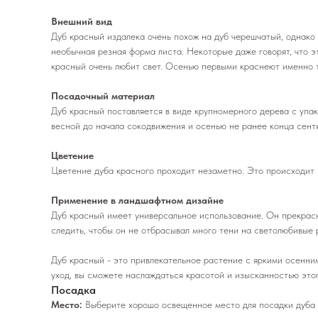
Внешний вид
Дуб красный издалека очень похож на дуб черешчатый, однако и
необычная резная форма листа. Некоторые даже говорят, что э
красный очень любит свет. Осенью первыми краснеют именно т
Посадочный материал
Дуб красный поставляется в виде крупномерного дерева с упак
весной до начала сокодвижения и осенью не ранее конца сентя
Цветение
Цветение дуба красного проходит незаметно. Это происходит 
Применение в ландшафтном дизайне
Дуб красный имеет универсальное использование. Он прекрасн
следить, чтобы он не отбрасывал много тени на светолюбивые 
Дуб красный - это привлекательное растение с яркими осенни
уход, вы сможете наслаждаться красотой и изысканностью этог
Посадка
Место:
Выберите хорошо освещенное место для посадки дуба 