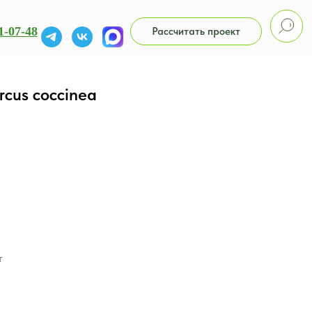
1-07-48
Рассчитать проект
rcus coccinea
т