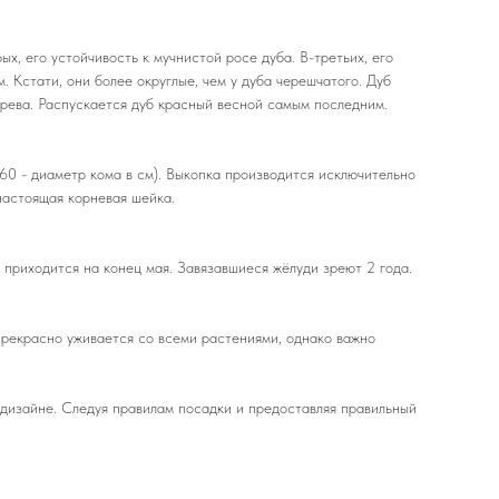
х, его устойчивость к мучнистой росе дуба. В-третьих, его
 Кстати, они более округлые, чем у дуба черешчатого. Дуб
ерева. Распускается дуб красный весной самым последним.
60 - диаметр кома в см). Выкопка производится исключительно
настоящая корневая шейка.
приходится на конец мая. Завязавшиеся жёлуди зреют 2 года.
прекрасно уживается со всеми растениями, однако важно
дизайне. Следуя правилам посадки и предоставляя правильный