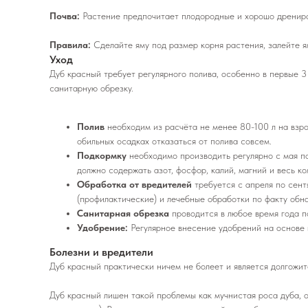
Почва:
Растение предпочитает плодородные и хорошо дренир
Правила:
Сделайте яму под размер корня растения, залейте ям
Уход
Дуб красный требует регулярного полива, особенно в первые 3
санитарную обрезку.
Полив
необходим из расчёта не менее 80-100 л на взрос
обильных осадках отказаться от полива совсем.
Подкормку
необходимо производить регулярно с мая по
должно содержать азот, фосфор, калий, магний и весь к
Обработка от вредителей
требуется с апреля по сент
(профилактические) и лечебные обработки по факту обн
Санитарная обрезка
проводится в любое время года п
Удобрение:
Регулярное внесение удобрений на основе 
Болезни и вредители
Дуб красный практически ничем не болеет и является долгожит
Дуб красный лишен такой проблемы как мучнистая роса дуба, о