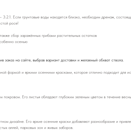
 3:2:1. Если грунтовые воды находятся близко, необходим дренаж, состоящ
стой росе!
 также сбор заражённых грибами растительных остатков
особенно осенью
в заказ на сайте, выбрав вариант доставки и желаемый обхват ствола.
ьной формой и яркими осенними красками, которое отлично подходит для и
м покровом. Его листья обладают глубоким зеленым цветом в течение весны
.
ном дизайне. Его яркие осенние краски добавляют разнообразие и привлек
стых аллей, парковых зон и живых заборов.