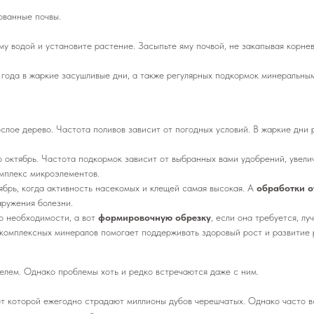
ованные почвы.
у водой и установите растение. Засыпьте яму почвой, не закапывая корне
 года в жаркие засушливые дни, а также регулярных подкормок минеральны
лое дерево. Частота поливов зависит от погодных условий. В жаркие дни р
 октябрь. Частота подкормок зависит от выбранных вами удобрений, увели
омплекс микроэлементов.
ябрь, когда активность насекомых и клещей самая высокая. А
обработки о
аружения болезни.
о необходимости, а вот
формировочную обрезку
, если она требуется, л
комплексных минералов помогает поддерживать здоровый рост и развитие 
елем. Однако проблемы хоть и редко встречаются даже с ним.
т которой ежегодно страдают миллионы дубов черешчатых. Однако часто вс