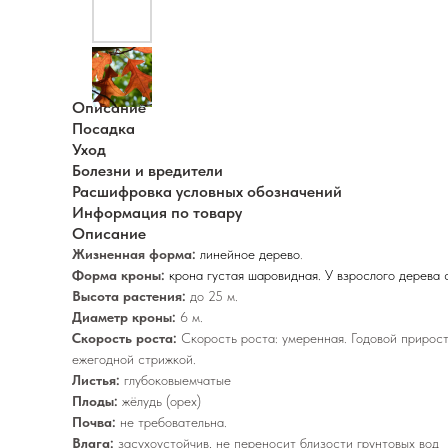
Описание
Посадка
Уход
Болезни и вредители
Расшифровка условных обозначений
Информация по товару
Описание
Жизненная форма:
линейное дерево
.
Форма кроны:
крона густая шаровидная. У взрослого дерева с
Высота растения:
до 25 м.
Диаметр кроны:
6 м.
Скорость роста:
Скорость роста: умеренная. Годовой прирост
ежегодной стрижкой.
Листья:
глубоковыемчатые
Плоды:
жёлудь (орех)
Почва:
не требовательна.
Влага:
засухоустойчив, не переносит близости грунтовых вод