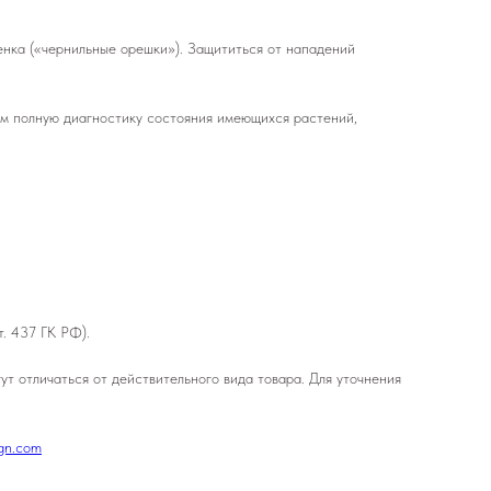
енка («чернильные орешки»). Защититься от нападений
им полную диагностику состояния имеющихся растений,
т. 437 ГК РФ).
т отличаться от действительного вида товара. Для уточнения
ign.com