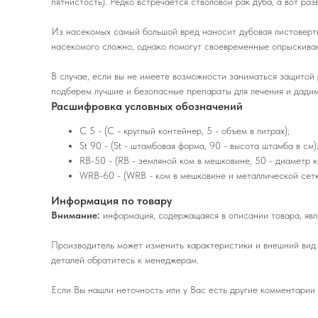
пятнистость). Редко встречается стволовой рак дуба, а вот ра
Из насекомых самый большой вред наносит дубовая листовертк
насекомого сложно, однако помогут своевременные опрыскива
В случае, если вы не имеете возможности заниматься защитой
подберем лучшие и безопасные препараты для лечения и дадим
Расшифровка условных обозначений
C 5 - (C - круглый контейнер, 5 - объем в литрах);
St 90 - (St - штамбовая форма, 90 - высота штамба в см)
RB-50 - (RB - земляной ком в мешковине, 50 - диаметр к
WRB-60 - (WRB - ком в мешковине и металлической сетке
Информация по товару
Внимание:
информация, содержащаяся в описании товара, явля
Производитель может изменить характеристики и внешний вид 
деталей обратитесь к менеджерам.
Если Вы нашли неточность или у Вас есть другие комментарии