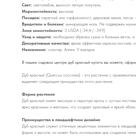
Свет:
светолюбив, выносит легкую полутень.
Морозостойкость:
высокая.
Посадка:
перегной или торфокомпост, дерновая земля, песок —
Вредители и болезни:
минирующая моль. Не подвержен мучни
Зона зимостойкости:
3 USDA (-34,4 / -39,9)
Уход и защита:
необходима обрезка сухих и больных веток, а
Декоративные качества:
яркая эффектная окраска листьев, 
Назначение:
солитер. Аллеи. У въездов.
В нашем садовом центре дуб красный купить вы можете, оформи
Дуб красный (Quercus coccinea) - это растение с привлекател
выделяет следующие примущества этого растения:
Форма растения
Дуб красный имеет высокую и округлую крону с густым листовы
ярко-красными и желтыми, что создает красивый и яркий облик
Преимущества в ландшафтном дизайне
Дуб красный служит отличным акцентным элементом в ландшафт
форме и высоте, он может быть использован для создания тени