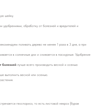
вую шейку.
ми удобрениями, обработку от болезней и вредителей и
екомендуем поливать дерево не менее 1 раза в 3 дня, а при
чивается в солнечные дни и снижается в пасмурные. Удобрение
т болезней
лучше всего производить весной и осенью
учше выполнить весной или осенью.
растения.
тречается геоспориоз, то есть листовой некроз (бурая