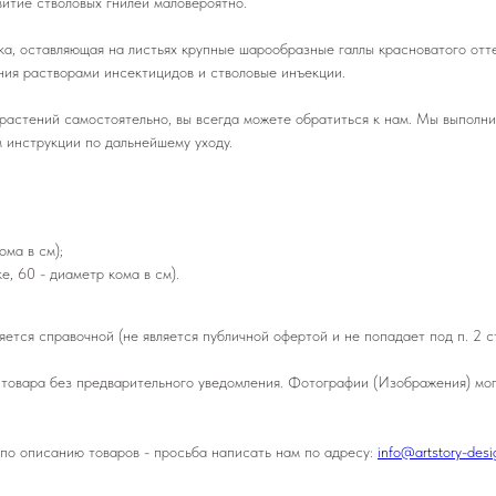
звитие стволовых гнилей маловероятно.
а, оставляющая на листьях крупные шарообразные галлы красноватого отт
ния растворами инсектицидов и стволовые инъекции.
 растений самостоятельно, вы всегда можете обратиться к нам. Мы выполн
 инструкции по дальнейшему уходу.
;
ома в см);
, 60 - диаметр кома в см).
ется справочной (не является публичной офертой и не попадает под п. 2 с
товара без предварительного уведомления. Фотографии (Изображения) могу
 по описанию товаров - просьба написать нам по адресу:
info@artstory-des