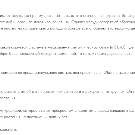
меет ряд явных преимуществ. Во-первых, это его осенняя окраска. Во-вторы
тот дуб иногда называют клёнолистным. Однако жёлуди говорят об обратном.
е листья, на которые света попадало больше всего, обычно это вершина д
овкой корневой системы в мешковину и металлическую сетку (mDb-60, где 
бря. Весь посадочный материал семенной, то есть у наших деревьев есть 
примерно во время распускания листьев или сразу после. Обычно цветение 
о растет в аллейных посадках, как солитер и в декоративных группах. Он 
растения.
ми красками, которое станет прекрасным элементом в вашем ландшафтном 
о растения на протяжении долгих лет.
красного.