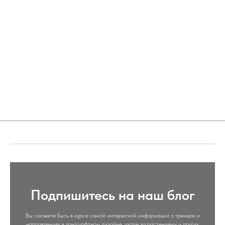
Подпишитесь на наш блог
Вы сможете быть в курсе самой интересной информации о трендах и
направлениях в ландшафтном дизайне, уходе за растениями и других