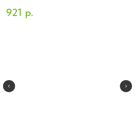
E
921
3
р.