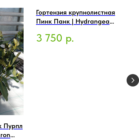
Гортензия крупнолистная
Пинк Панк | Hydrangea
macrophylla Pink Punk
3 750
р.
к Пурпл
Го
ron
Ка