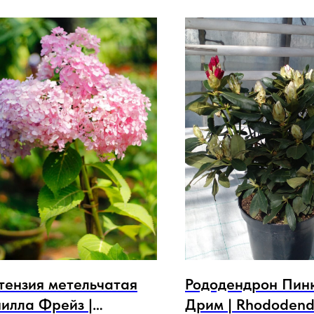
тензия метельчатая
Рододендрон Пин
илла Фрейз |
Дрим | Rhododend