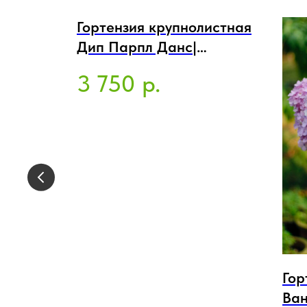
Гортензия крупнолистная
Дип Парпл Данс|
Hydrangea macrophylla
3 750
р.
Deep Purple Dance
Гор
ornus
Ван