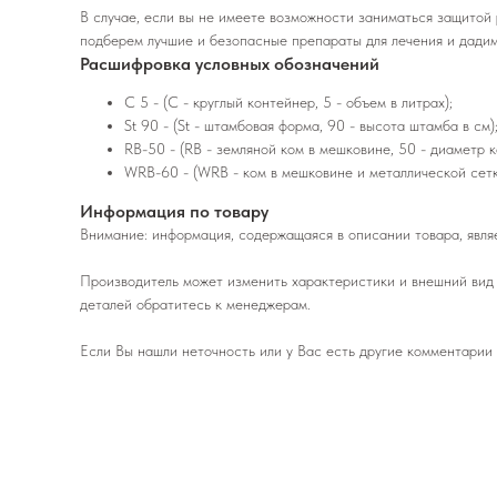
В случае, если вы не имеете возможности заниматься защитой
подберем лучшие и безопасные препараты для лечения и дадим
Расшифровка условных обозначений
C 5 - (C - круглый контейнер, 5 - объем в литрах);
St 90 - (St - штамбовая форма, 90 - высота штамба в см)
RB-50 - (RB - земляной ком в мешковине, 50 - диаметр к
WRB-60 - (WRB - ком в мешковине и металлической сетк
Информация по товару
Внимание: информация, содержащаяся в описании товара, являе
Производитель может изменить характеристики и внешний вид 
деталей обратитесь к менеджерам.
Если Вы нашли неточность или у Вас есть другие комментарии 