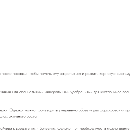
да после посадки, чтобы помочь ему закрепиться и развить корневую систе
ениями или специальными минеральными удобрениями для кустарников весн
езки. Однако, можно производить умеренную обрезку для формирования кр
алом активного роста.
тойчива к вредителям и болезням. Однако, при необходимости можно прим