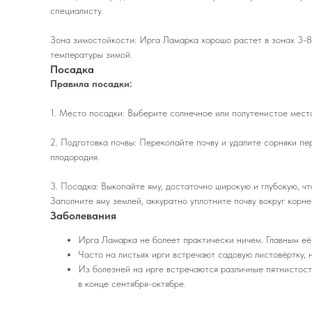
специалисту.
Зона зимостойкости: Ирга Ламарка хорошо растет в зонах 3-8
температуры зимой.
Посадка
Правила посадки:
1. Место посадки: Выберите солнечное или полутенистое мест
2. Подготовка почвы: Перекопайте почву и удалите сорняки пе
плодородия.
3. Посадка: Выкопайте яму, достаточно широкую и глубокую, ч
Заполните яму землей, аккуратно уплотните почву вокруг корн
Заболевания
Ирга Ламарка не болеет практически ничем. Главным её
Часто на листьях ирги встречают садовую листовёртку, 
Из болезней на ирге встречаются различные пятнистост
в конце сентября-октябре.