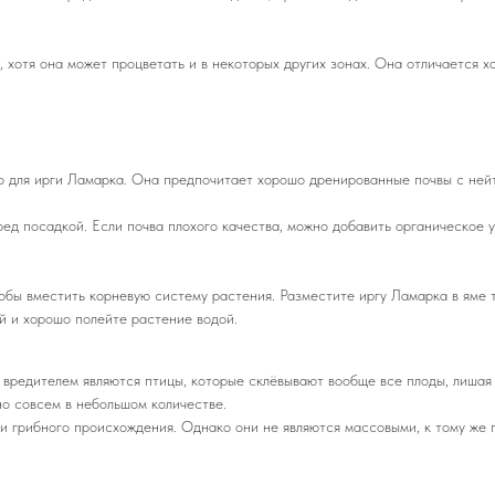
, хотя она может процветать и в некоторых других зонах. Она отличается
о для ирги Ламарка. Она предпочитает хорошо дренированные почвы с ней
ред посадкой. Если почва плохого качества, можно добавить органическое 
тобы вместить корневую систему растения. Разместите иргу Ламарка в яме 
ей и хорошо полейте растение водой.
 вредителем являются птицы, которые склёвывают вообще все плоды, лишая 
но совсем в небольшом количестве.
и грибного происхождения. Однако они не являются массовыми, к тому же 