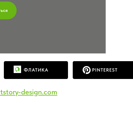
ться
ФЛАТИКА
PINTEREST
tstory-design.com