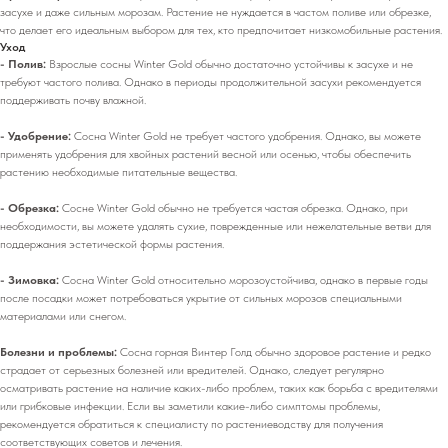
засухе и даже сильным морозам. Растение не нуждается в частом поливе или обрезке,
что делает его идеальным выбором для тех, кто предпочитает низкомобильные растения.
Уход
- Полив:
Взрослые сосны Winter Gold обычно достаточно устойчивы к засухе и не
требуют частого полива. Однако в периоды продолжительной засухи рекомендуется
поддерживать почву влажной.
- Удобрение:
Сосна Winter Gold не требует частого удобрения. Однако, вы можете
применять удобрения для хвойных растений весной или осенью, чтобы обеспечить
растению необходимые питательные вещества.
- Обрезка:
Сосне Winter Gold обычно не требуется частая обрезка. Однако, при
необходимости, вы можете удалять сухие, поврежденные или нежелательные ветви для
поддержания эстетической формы растения.
- Зимовка:
Сосна Winter Gold относительно морозоустойчива, однако в первые годы
после посадки может потребоваться укрытие от сильных морозов специальными
материалами или снегом.
Болезни и проблемы:
Сосна горная Винтер Голд обычно здоровое растение и редко
страдает от серьезных болезней или вредителей. Однако, следует регулярно
осматривать растение на наличие каких-либо проблем, таких как борьба с вредителями
или грибковые инфекции. Если вы заметили какие-либо симптомы проблемы,
рекомендуется обратиться к специалисту по растениеводству для получения
соответствующих советов и лечения.