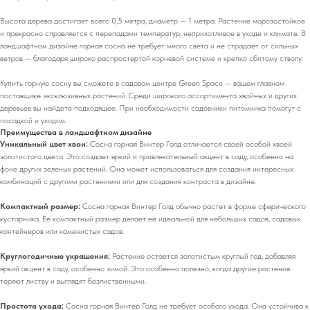
Высота дерева достигает всего 0,5 метра, диаметр — 1 метра. Растение морозостойкое
и прекрасно справляется с перепадами температур, неприхотливое в уходе и климате. В
ландшафтном дизайне горная сосна не требует много света и не страдает от сильных
ветров — благодаря широко распростертой корневой системе и крепко сбитому стволу.
Купить горную сосну вы сможете в садовом центре Green Space — вашем главном
поставщике эксклюзивных растений. Среди широкого ассортимента хвойных и других
деревьев вы найдете подходящее. При необходимости садовники питомника помогут с
посадкой и уходом.
Преимущества в ландшафтном дизайне
Уникальный цвет хвои:
Сосна горная Винтер Голд отличается своей особой хвоей
золотистого цвета. Это создает яркий и привлекательный акцент в саду, особенно на
фоне других зеленых растений. Она может использоваться для создания интересных
комбинаций с другими растениями или для создания контраста в дизайне.
Компактный размер:
Сосна горная Винтер Голд обычно растет в форме сферического
кустарника. Ее компактный размер делает ее идеальной для небольших садов, садовых
контейнеров или каменистых садов.
Круглогодичные украшения:
Растение остается золотистым круглый год, добавляя
яркий акцент в саду, особенно зимой. Это особенно полезно, когда другие растения
теряют листву и выглядят безлиственными.
Простота ухода:
Сосна горная Винтер Голд не требует особого ухода. Она устойчива к