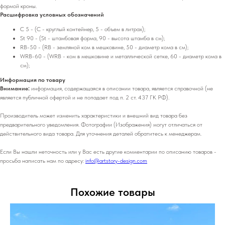
формой кроны.
Расшифровка условных обозначений
C 5 - (C - круглый контейнер, 5 - объем в литрах);
St 90 - (St - штамбовая форма, 90 - высота штамба в см);
RB-50 - (RB - земляной ком в мешковине, 50 - диаметр кома в см);
WRB-60 - (WRB - ком в мешковине и металлической сетке, 60 - диаметр кома в
см);
Информация по товару
Внимание:
информация, содержащаяся в описании товара, является справочной (не
является публичной офертой и не попадает под п. 2 ст. 437 ГК РФ).
Производитель может изменить характеристики и внешний вид товара без
предварительного уведомления. Фотографии (Изображения) могут отличаться от
действительного вида товара. Для уточнения деталей обратитесь к менеджерам.
Если Вы нашли неточность или у Вас есть другие комментарии по описанию товаров -
просьба написать нам по адресу:
info@artstory-design.com
Похожие товары