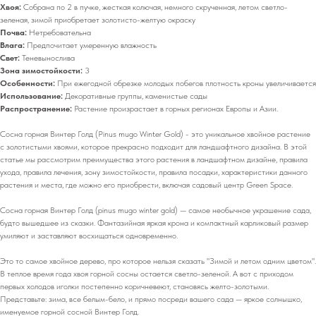
Хвоя:
Собрана по 2 в пучке, жесткая колючая, немного скрученная, летом светло-
зеленая, зимой приобретает золотисто-желтую окраску
Почва:
Нетребовательна
Влага:
Предпочитает умеренную влажность
Свет:
Теневынослива
Зона зимостойкости:
3
Особенности:
При ежегодной обрезке молодых побегов плотность кроны увеличивается
Использование:
Декоративные группы, каменистые сады
Распространение:
Растение произрастает в горных регионах Европы и Азии.
Сосна горная Винтер Голд (Pinus mugo Winter Gold) - это уникальное хвойное растение
с золотистыми хвоями, которое прекрасно подходит для ландшафтного дизайна. В этой
статье мы рассмотрим преимущества этого растения в ландшафтном дизайне, правила
ухода, правила лечения, зону зимостойкости, правила посадки, характеристики данного
растения и места, где можно его приобрести, включая садовый центр Green Space.
Сосна горная Винтер Голд (pinus mugo winter gold) — самое необычное украшение сада,
будто вышедшее из сказки. Фантазийная яркая крона и компактный карликовый размер
умиляют и заставляют восхищаться одновременно.
Это то самое хвойное дерево, про которое нельзя сказать "Зимой и летом одним цветом".
В теплое время года хвоя горной сосны остается светло-зеленой. А вот с приходом
первых холодов иголки постепенно коричневеют, становясь желто-золотыми.
Представьте: зима, все белым-бело, и прямо посреди вашего сада — яркое солнышко,
именуемое горной сосной Винтер Голд.