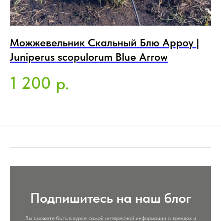
Можжевельник Скальный Блю Арроу |
Е
Juniperus scopulorum Blue Arrow
5
1 200
р.
Подпишитесь на наш блог
Вы сможете быть в курсе самой интересной информации о трендах и