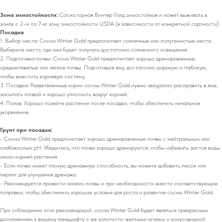
Зона зимостойкости:
Сосна горная Винтер Голд зимостойкая и может выживать в
зонах с 2-м по 7-ю зону зимостойкости USDA (в зависимости от конкретной сортности).
Посадка
1. Выбор места: Сосна Winter Gold предпочитает солнечные или полутенистые места.
Выберите место, где она будет получать достаточно солнечного освещения.
2. Подготовка почвы: Сосна Winter Gold предпочитает хорошо дренированные,
среднетяжелые или легкие почвы. Подготовьте яму, достаточно широкую и глубокую,
чтобы вместить корневую систему.
3. Посадка: Разветвленные корни сосны Winter Gold нужно аккуратно расправить в яме,
засыпать почвой и хорошо уплотнить вокруг корней.
4. Полив: Хорошо полейте растение после посадки, чтобы обеспечить начальное
укоренение.
Грунт при посадке:
- Сосна Winter Gold предпочитает хорошо дренированные почвы с нейтральным или
слабокислым pH. Убедитесь, что почва хорошо дренируется, чтобы избежать застоя воды
около корней растения.
- Если почва имеет плохую дренажную способность, вы можете добавить песок или
перлит для улучшения дренажа.
- Рекомендуется провести анализ почвы и при необходимости внести соответствующие
поправки, чтобы обеспечить хорошие условия для роста и развития сосны Winter Gold.
При соблюдении этих рекомендаций, сосна Winter Gold будет являться прекрасным
дополнением к вашему ландшафту с ее золотисто-желтыми иглами и конусовидной