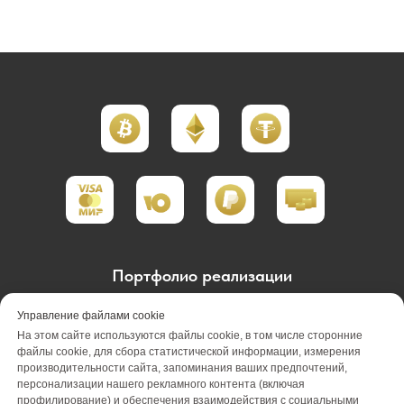
Портфолио реализации
Портфолио проектирования
Управление файлами cookie
На этом сайте используются файлы cookie, в том числе сторонние
Портфолио обслуживания
Акции
файлы cookie, для сбора статистической информации, измерения
производительности сайта, запоминания ваших предпочтений,
персонализации нашего рекламного контента (включая
Вакансии
О компании
Отзывы
профилирование) и обеспечения взаимодействия с социальными