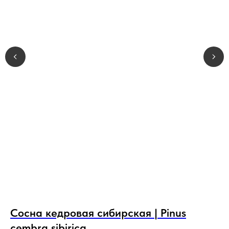
Сосна кедровая сибирская | Pinus
Е
cembra sibirica
e