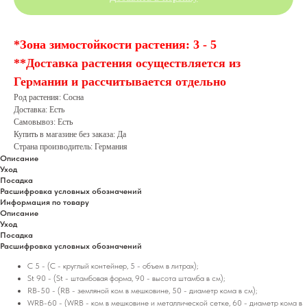
*
Зона зимостойкости растения: 3 - 5
**Доставка растения осуществляется из
Германии и рассчитывается отдельно
Род растения: Сосна
Доставка: Есть
Самовывоз: Есть
Купить в магазине без заказа: Да
Страна производитель: Германия
Описание
Уход
Посадка
Расшифровка условных обозначений
Информация по товару
Описание
Уход
Посадка
Расшифровка условных обозначений
C 5 - (C - круглый контейнер, 5 - объем в литрах);
St 90 - (St - штамбовая форма, 90 - высота штамба в см);
RB-50 - (RB - земляной ком в мешковине, 50 - диаметр кома в см);
WRB-60 - (WRB - ком в мешковине и металлической сетке, 60 - диаметр кома в