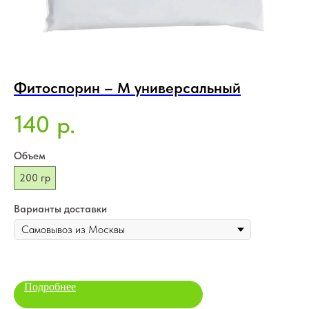
Фитоспорин – М универсальный
П
Ic
140
р.
5
Объем
Об
200 гр
1
Варианты доставки
Ва
Подробнее