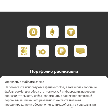
Портфолио реализации
Портфолио проектирования
Управление файлами cookie
На этом сайте используются файлы cookie, в том числе сторонние
Портфолио обслуживания
Акции
файлы cookie, для сбора статистической информации, измерения
производительности сайта, запоминания ваших предпочтений,
персонализации нашего рекламного контента (включая
Вакансии
О компании
Отзывы
профилирование) и обеспечения взаимодействия с социальными