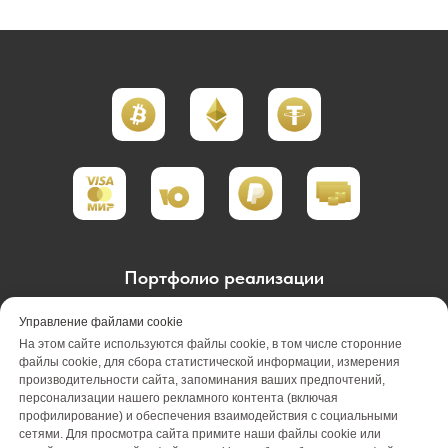
Портфолио реализации
Портфолио проектирования
Управление файлами cookie
На этом сайте используются файлы cookie, в том числе сторонние
Портфолио обслуживания
Акции
файлы cookie, для сбора статистической информации, измерения
производительности сайта, запоминания ваших предпочтений,
персонализации нашего рекламного контента (включая
Вакансии
О компании
Отзывы
профилирование) и обеспечения взаимодействия с социальными
сетями. Для просмотра сайта примите наши файлы cookie или