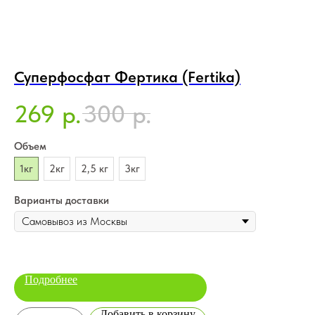
Суперфосфат Фертика (Fertika)
О
4
269
300
р.
р.
5
Объем
Об
1кг
2кг
2,5 кг
3кг
2
Варианты доставки
Ва
Подробнее
Добавить в корзину