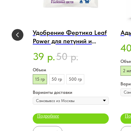
тика
Удобрение Фертика Leaf
Адь
Power для петуний и
4
балконных цветов
39
50
.
р.
р.
(Fertika - Leaf Power)
Объ
Объем
2 м
15 гр
50 гр
500 гр
Вари
Варианты доставки
Подробнее
По