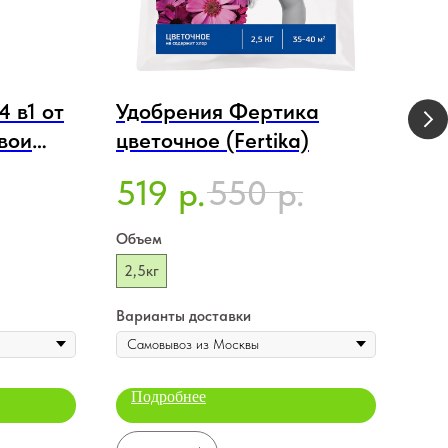
 в1 от
Удобрения Фертика
Уд
вои
цветочное (Fertika)
Кр
н 285
Уни
519
550
1
р.
р.
Kri
Объем
Объ
2,5кг
100
Варианты доставки
Вари
Подробнее
По