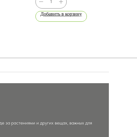
Добавить в корзину
До
е за растениями и других вещах, важных для