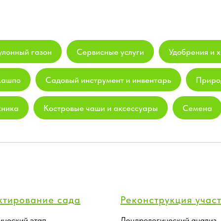
улонный газон
Сервисные услуги
Удобрения и х
Кашпо
Садовый инструмент и инвентарь
Приро
хника
Костровые чаши и аксессуары
Семена
ктирование сада
Реконструкция учас
ический этап
Дендрологический анализ