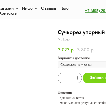
агазин
Инфо
Отзывы
Блог
+7 (495) 29
Контакты
Сучкорез упорный
Mr. Logo
3 023
р.
3 800
р.
Варианты доставки
Добавить 
Описание:
- для живых веток
- максимальная режущая способн