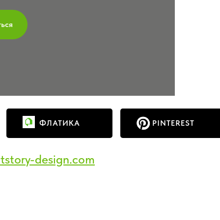
ться
ФЛАТИКА
PINTEREST
tstory-design.com