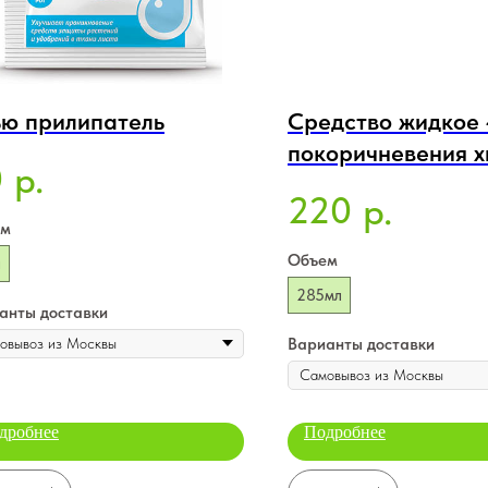
ю прилипатель
Средство жидкое 4
покоричневения х
0
р.
Bona Forte, флако
220
р.
мл
ем
Объем
л
285мл
анты доставки
Варианты доставки
дробнее
Подробнее