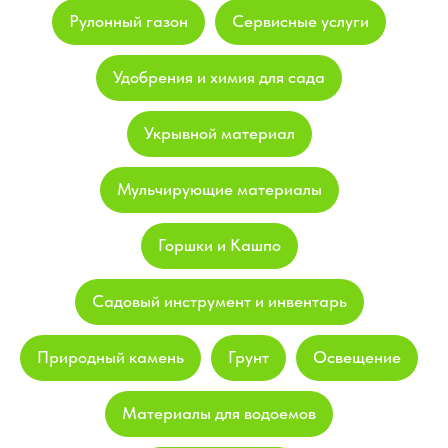
Рулонный газон
Сервисные услуги
Удобрения и химия для сада
Укрывной материал
Мульчирующие материалы
Горшки и Кашпо
Садовый инструмент и инвентарь
Природный камень
Грунт
Освещение
Материалы для водоемов