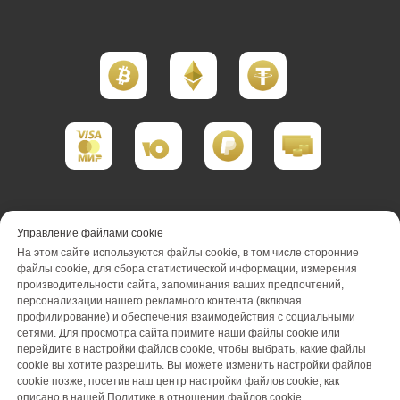
Портфолио реализации
Управление файлами cookie
На этом сайте используются файлы cookie, в том числе сторонние
Портфолио проектирования
файлы cookie, для сбора статистической информации, измерения
производительности сайта, запоминания ваших предпочтений,
Портфолио обслуживания
Акции
персонализации нашего рекламного контента (включая
профилирование) и обеспечения взаимодействия с социальными
Вакансии
О компании
Отзывы
сетями. Для просмотра сайта примите наши файлы cookie или
перейдите в настройки файлов cookie, чтобы выбрать, какие файлы
cookie вы хотите разрешить. Вы можете изменить настройки файлов
Блог
Оплата
Контакты
cookie позже, посетив наш центр настройки файлов cookie, как
описано в нашей Политике в отношении файлов cookie.