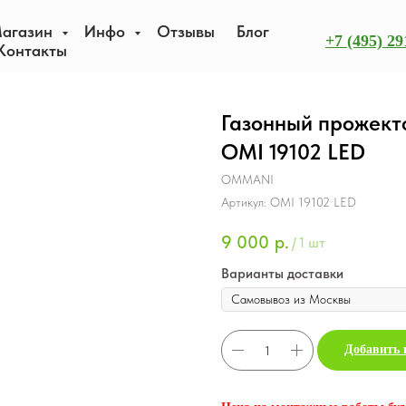
агазин
Инфо
Отзывы
Блог
+7 (495) 29
Контакты
Газонный прожект
OMI 19102 LED
OMMANI
Артикул:
OMI 19102 LED
9 000
р.
/
1 шт
Варианты доставки
Добавить 