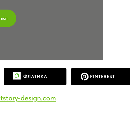
ться
ФЛАТИКА
PINTEREST
tstory-design.com