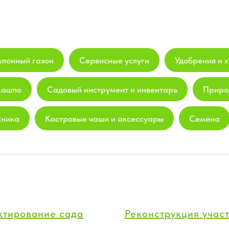
улонный газон
Сервисные услуги
Удобрения и х
Кашпо
Садовый инструмент и инвентарь
Приро
хника
Костровые чаши и аксессуары
Семена
ктирование сада
Реконструкция учас