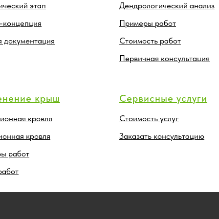
ический этап
Дендрологический анализ
-концепция
Примеры работ
я документация
Стоимость работ
Первичная консультация
енение крыш
Сервисные услуги
ионная кровля
Стоимость услуг
ионная кровля
Заказать консультацию
ы работ
работ