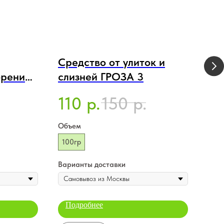
Средство от улиток и
Жи
рение -
слизней ГРОЗА 3
ми
я
До
110
150
3
р.
р.
нов,
огу
па
Объем
Объ
100гр
1л
Варианты доставки
Вари
Подробнее
По