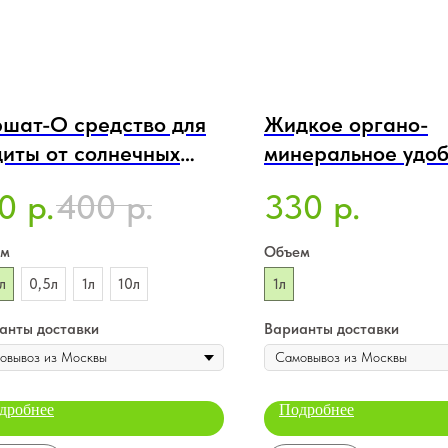
шат-О средство для
Жидкое органо-
иты от солнечных
минеральное удоб
гов, концентрат для
Добрая сила - Дл
0
400
330
р.
р.
р.
йных и декоративных
томатов, баклажа
сладкого перца,
ем
Объем
канистра 1л
л
0,5л
1л
10л
1л
анты доставки
Варианты доставки
дробнее
Подробнее