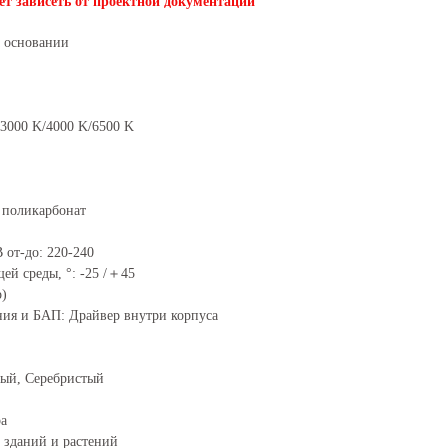
ет зависеть от проектной документации
а основании
/3000 K/4000 K/6500 K
 поликарбонат
 от-до: 220-240
й среды, °: -25 /＋45
р)
ния и БАП: Драйвер внутри корпуса
рый, Серебристый
ра
 зданий и растений