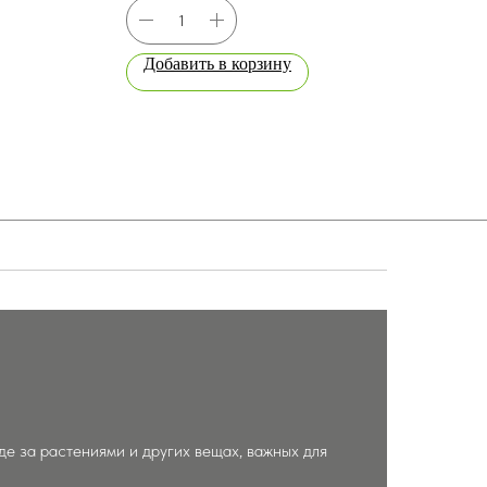
Добавить в корзину
До
е за растениями и других вещах, важных для