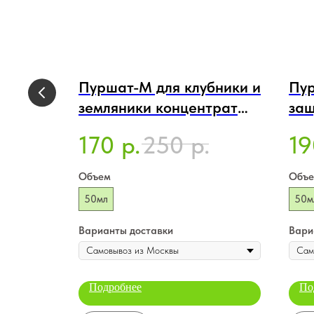
мазка
Пуршат-М для клубники и
Пур
земляники концентрат
защ
50мл
ожо
170
250
19
.
р.
р.
хво
Объем
Объ
50мл
50м
Варианты доставки
Вари
Подробнее
По