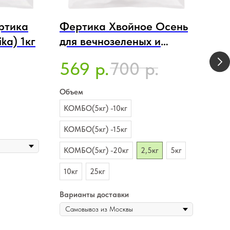
ртика
Фертика Хвойное Осень
Уд
ika) 1кг
для вечнозеленых и
Кр
голубики NPK 7,2;12,1;21
Уни
569
700
1
р.
р.
(Fertika)
Kri
Объем
Объ
КОМБО(5кг) -10кг
100
КОМБО(5кг) -15кг
Вари
КОМБО(5кг) -20кг
2,5кг
5кг
10кг
25кг
Варианты доставки