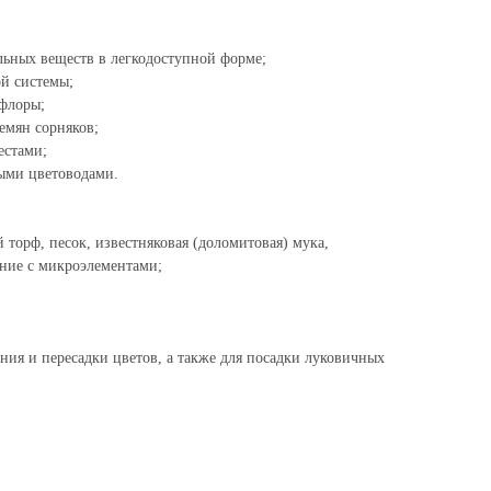
льных веществ в легкодоступной форме;
ой системы;
офлоры;
емян сорняков;
естами;
ыми цветоводами.
 торф, песок, известняковая (доломитовая) мука,
ние с микроэлементами;
ния и пересадки цветов, а также для посадки луковичных