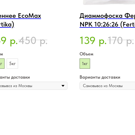
еннее EcoMax
Диаммофоска Фе
rtika)
NPK 10:26:26 (Fert
59
450
139
170
р.
р.
р.
р.
ем
Объем
г
5кг
1кг
анты доставки
Варианты доставки