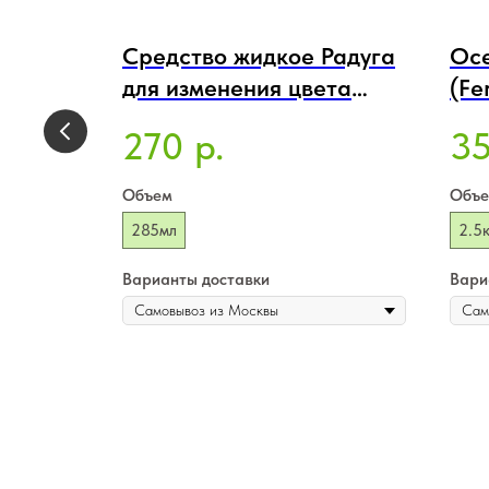
Средство жидкое Радуга
Ос
для изменения цвета
(Fe
гортензий Bona Forte ,
270
3
р.
флакон 285мл
Объем
Объ
285мл
2.5к
Варианты доставки
Вари