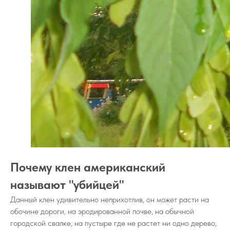
Почему клен американский
называют "убийцей"
Данный клен удивительно неприхотлив, он может расти на
обочине дороги, на эродированной почве, на обычной
городской свалке, на пустыре где не растет ни одно дерево,