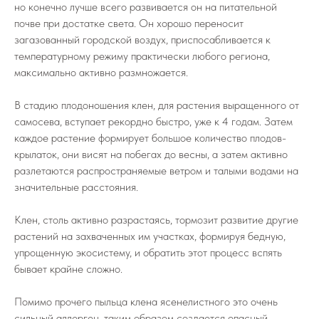
но конечно лучше всего развивается он на питательной
почве при достатке света. Он хорошо переносит
загазованный городской воздух, приспосабливается к
температурному режиму практически любого региона,
максимально активно размножается.
В стадию плодоношения клен, для растения выращенного от
самосева, вступает рекордно быстро, уже к 4 годам. Затем
каждое растение формирует большое количество плодов-
крылаток, они висят на побегах до весны, а затем активно
разлетаются распространяемые ветром и талыми водами на
значительные расстояния.
Клен, столь активно разрастаясь, тормозит развитие другие
растений на захваченных им участках, формируя бедную,
упрощенную экосистему, и обратить этот процесс вспять
бывает крайне сложно.
Помимо прочего пыльца клена ясенелистного это очень
сильный аллерген, таким образом создается опасный