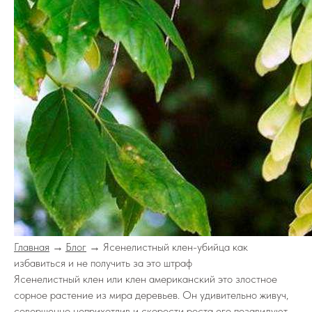
Главная
→
Блог
→ Ясенелистный клен-убийца как
избавиться и не получить за это штраф
Ясенелистный клен или клен американский это злостное
сорное растение из мира деревьев. Он удивительно живуч,
совершенно неприхотлив и скорости роста его позавидуют