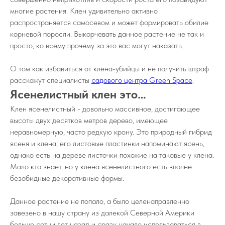
многие растения. Клен удивительно активно
распространяется самосевом и может формировать обилие
корневой поросли. Выкорчевать данное растение не так и
просто, ко всему прочему за это вас могут наказать.
О том как избавиться от клена-убийцы и не получить штраф
расскажут специалисты
садового центра Green Space
.
Ясенелистный клен это…
Клен ясенелистный - довольно массивное, достигающее
высоты двух десятков метров дерево, имеющее
неравномерную, часто редкую крону. Это природный гибрид
ясеня и клена, его листовые пластинки напоминают ясень,
однако есть на дереве листочки похожие на таковые у клена.
Мало кто знает, но у клена ясенелистного есть вполне
безобидные декоративные формы.
Данное растение не попало, а было целенаправленно
завезено в нашу страну из далекой Северной Америки
больше сотни лет назад и сразу начало использоваться в