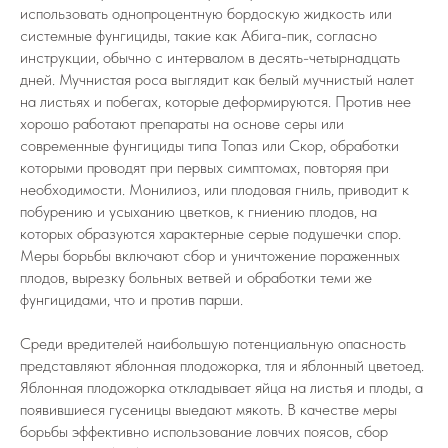
использовать однопроцентную бордоскую жидкость или
системные фунгициды, такие как Абига-пик, согласно
инструкции, обычно с интервалом в десять-четырнадцать
дней. Мучнистая роса выглядит как белый мучнистый налет
на листьях и побегах, которые деформируются. Против нее
хорошо работают препараты на основе серы или
современные фунгициды типа Топаз или Скор, обработки
которыми проводят при первых симптомах, повторяя при
необходимости. Монилиоз, или плодовая гниль, приводит к
побурению и усыханию цветков, к гниению плодов, на
которых образуются характерные серые подушечки спор.
Меры борьбы включают сбор и уничтожение пораженных
плодов, вырезку больных ветвей и обработки теми же
фунгицидами, что и против парши.
Среди вредителей наибольшую потенциальную опасность
представляют яблонная плодожорка, тля и яблонный цветоед.
Яблонная плодожорка откладывает яйца на листья и плоды, а
появившиеся гусеницы выедают мякоть. В качестве меры
борьбы эффективно использование ловчих поясов, сбор