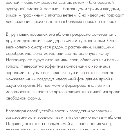
весной – облаком розовых цветов, летом – благородной
пурпурной листвой, осенью – багрянцем и яркими плодами,
зимой – графичным силуэтом ветвей. Она идеально подходит
для создания ярких акцентов в больших парках и скверах.
В групповых посадках эта яблоня прекрасно сочетается с
другими декоративными деревьями и кустарниками. Она
великолепно смотрится рядом с растениями, имеющими
серебристую, золотистую или светло-зеленую листву.
Например, ее пурур оттенят ивы, лохи, облепиха или белый
тополь. Невероятно эффектны композиции с хвойными
породами: голубые ели, зеленые туи или светло-зеленые
можжевельники создадут идеальный фон для ее яркой и
ажурной кроны. Из нее можно формировать аллеи или
использовать в качестве яркого элемента в живой изгороди
свободной формы.
Благодаря своей устойчивости к городским условиям –
загазованности воздуха, пыли и уплотнению почвы – яблоня
Недзвецкого стала незаменимой для озеленения улиц,
дворов, школьных садов и территорий медицинских