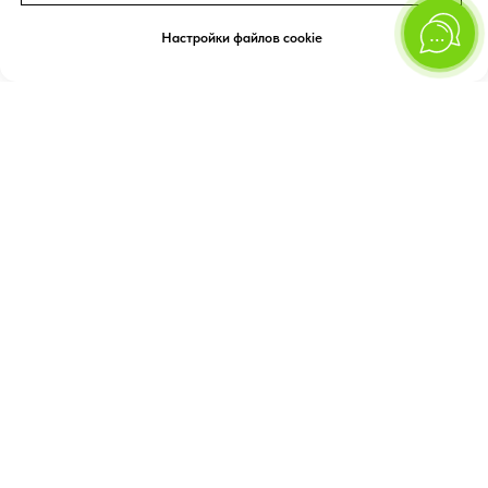
Настройки файлов cookie
Подпишитесь на наш блог
Вы сможете быть в курсе самой интересной информации о трендах и
направлениях в ландшафтном дизайне, уходе за растениями и других
вещах, важных для обустройства участка