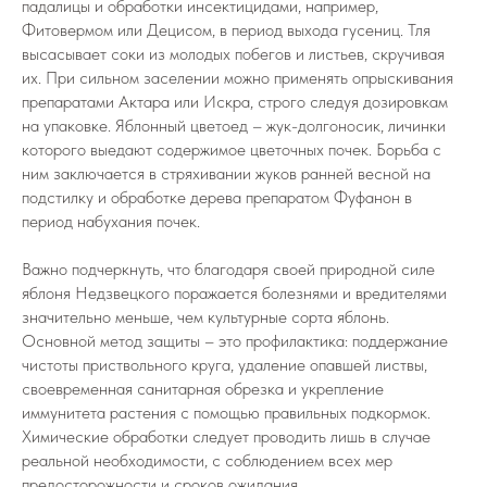
падалицы и обработки инсектицидами, например,
Фитовермом или Децисом, в период выхода гусениц. Тля
высасывает соки из молодых побегов и листьев, скручивая
их. При сильном заселении можно применять опрыскивания
препаратами Актара или Искра, строго следуя дозировкам
на упаковке. Яблонный цветоед – жук-долгоносик, личинки
которого выедают содержимое цветочных почек. Борьба с
ним заключается в стряхивании жуков ранней весной на
подстилку и обработке дерева препаратом Фуфанон в
период набухания почек.
Важно подчеркнуть, что благодаря своей природной силе
яблоня Недзвецкого поражается болезнями и вредителями
значительно меньше, чем культурные сорта яблонь.
Основной метод защиты – это профилактика: поддержание
чистоты приствольного круга, удаление опавшей листвы,
своевременная санитарная обрезка и укрепление
иммунитета растения с помощью правильных подкормок.
Химические обработки следует проводить лишь в случае
реальной необходимости, с соблюдением всех мер
предосторожности и сроков ожидания.