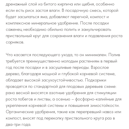
дренажный слой из битого кирпича или щебня, особенно
если есть риск застоя влаги. В посадочную смесь, которой
будет засыпаться яма, добавляют перегной, компост и
комплексное минеральное удобрение. После посадки
саженец необходимо обильно полить и замульчировать
приствольный круг для сохранения влаги и подавления роста
сорняков.
Что касается последующего ухода, то он минимален. Полив
требуется преимущественно молодым растениям в первый
год после посадки и в засушливые периоды. Взрослое
дерево, благодаря мощной и глубокой корневой системе,
обладает высокой засухоустойчивостью. Подкормки
проводятся по стандартной для плодовых деревьев схеме:
рано весной вносятся азотные удобрения для стимуляции
роста побегов и листвы, а осенью – фосфорно-калийные для
укрепления корневой системы и повышения зимостойкости.
Органические удобрения, такие как перепревший навоз или
компост, вносят под перекопку приствольного круга раз в
два-три года.