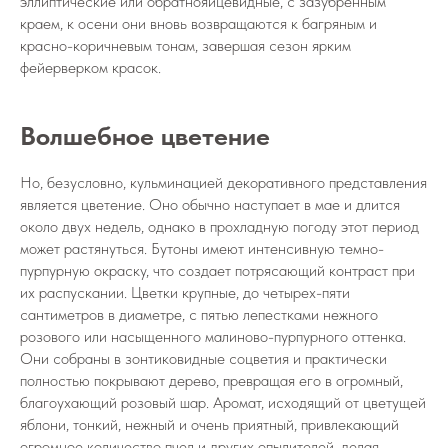
эллиптические или обратнояйцевидные, с зазубренным
краем, к осени они вновь возвращаются к багряным и
красно-коричневым тонам, завершая сезон ярким
фейерверком красок.
Волшебное цветение
Но, безусловно, кульминацией декоративного представления
является цветение. Оно обычно наступает в мае и длится
около двух недель, однако в прохладную погоду этот период
может растянуться. Бутоны имеют интенсивную темно-
пурпурную окраску, что создает потрясающий контраст при
их распускании. Цветки крупные, до четырех-пяти
сантиметров в диаметре, с пятью лепестками нежного
розового или насыщенного малиново-пурпурного оттенка.
Они собраны в зонтиковидные соцветия и практически
полностью покрывают дерево, превращая его в огромный,
благоухающий розовый шар. Аромат, исходящий от цветущей
яблони, тонкий, нежный и очень приятный, привлекающий
огромное количество пчел и других опылителей, делая