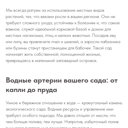
Мы всегда ратуем за использование местных видов
растений, тех, что веками росли в вашем регионе. Они не
требуют сложного ухода, устойчивы к болезням и, что самое
важное, служат идеальной кормовой базой и домом для
местных насекомых, птиц и мелких животных. Посадив иву
или липу, вы привлечете пчел и шмелей, а заросли лабазника
или бузины станут пристанищем для бабочек. Такой сад
начинает жить собственной, полноценной жизнью,
превращаясь в маленький заповедный островок.
Водные артерии вашего сада: от
капли до пруда
Умное и бережное отношение к воде — краеугольный камень
экологического сада. Водные ресурсы и управление ими
требуют особого подхода. Мы давно отошли от мысли, что
чем больше полива, тем лучше. Напротив, избыточный полив
вымывает питательные вещества и приводит к