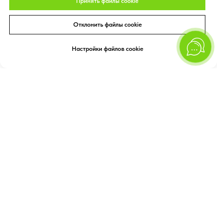
Принять файлы cookie
Отклонить файлы cookie
Настройки файлов cookie
Подпишитесь на наш блог
Вы сможете быть в курсе самой интересной информации о трендах и
направлениях в ландшафтном дизайне, уходе за растениями и других
вещах, важных для обустройства участка