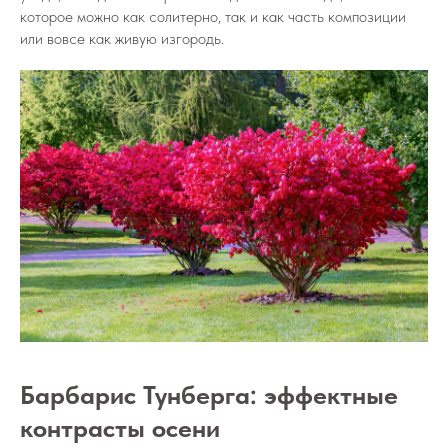
которое можно как солитерно, так и как часть композиции
или вовсе как живую изгородь.
Барбарис Тунберга: эффектные
контрасты осени