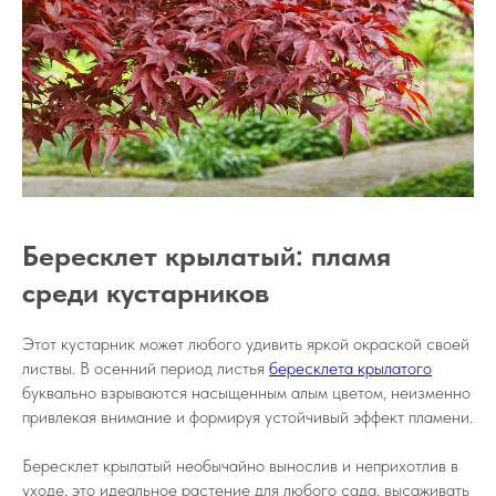
Бересклет крылатый: пламя
среди кустарников
Этот кустарник может любого удивить яркой окраской своей
листвы. В осенний период листья
бересклета крылатого
буквально взрываются насыщенным алым цветом, неизменно
привлекая внимание и формируя устойчивый эффект пламени.
Бересклет крылатый необычайно вынослив и неприхотлив в
уходе, это идеальное растение для любого сада, высаживать