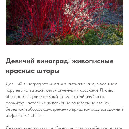
Девичий виноград: живописные
красные шторы
Девичий виноград это многим знакомая лиана, в осеннюю
пору ее листва зажигается огненными красками. Листва
облачается в удивительный, насыщенный алый цвет,
формируя настоящие живописные занавесы на стенах,
беседках, заборах, одновременно придавая саду загадочный
и эффектный облик.
Девичий виноград растет буквально сам по себе, растет при