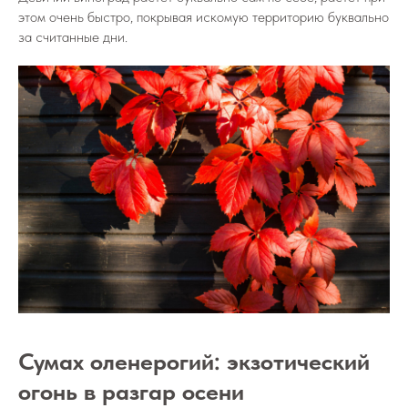
этом очень быстро, покрывая искомую территорию буквально
за считанные дни.
Сумах оленерогий: экзотический
огонь в разгар осени