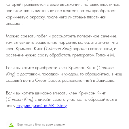
который проявляется в виде высыхания листовых пластинок,
при этом ткань листа вначале желтеет, затем приобретает
коричневую окраску, после чего листовые пластинки
опадают.
Можно срезать побег и рассмотреть поперечное сечение,
там вы увидите зацветание наружных колец, это значит что
клен Кримсон Кинг (
Crimson King
) заражен патогенном, и
растение нужно сразу обработать препаратом Топсин М.
Если вы хотите приобрести клен Кримсон Кинг (
Crimson
King
) с доставкой, посадкой и уходом, то обращайтесь в наш
садовый центр Green Space, расположенный в Завидово.
Если вы хотите шикарно вписать клен Кримсон Кинг
(
Crimson King
) в дизайн своего участка, то обращайтесь в
нашу
студию дизайна ART Story
.
Вернуться в блог ко всем статьям