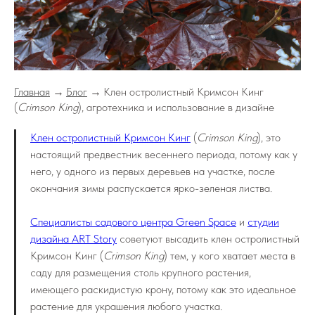
Главная
→
Блог
→
Клен остролистный Кримсон Кинг
(
Crimson King
), агротехника и использование в дизайне
Клен остролистный Кримсон Кинг
(
Crimson King
), это
настоящий предвестник весеннего периода, потому как у
него, у одного из первых деревьев на участке, после
окончания зимы распускается ярко-зеленая листва.
Специалисты садового центра Green Space
и
студии
дизайна ART Story
советуют высадить клен остролистный
Кримсон Кинг (
Crimson King
) тем, у кого хватает места в
саду для размещения столь крупного растения,
имеющего раскидистую крону, потому как это идеальное
растение для украшения любого участка.