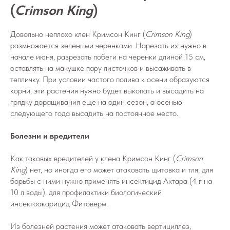
(
Crimson King
)
Довольно неплохо клен Кримсон Кинг (
Crimson King
)
размножается зелеными черенками. Нарезать их нужно в
начале июня, разрезать побеги на черенки длиной 15 см,
оставлять на макушке пару листочков и высаживать в
тепличку. При условии частого полива к осени образуются
корни, эти растения нужно будет выкопать и высадить на
грядку доращивания еще на один сезон, а осенью
следующего года высадить на постоянное место.
Болезни и вредители
Как таковых вредителей у клена Кримсон Кинг (
Crimson
King
) нет, но иногда его может атаковать щитовка и тля, для
борьбы с ними нужно применять инсектицид Актара (4 г на
10 л воды), для профилактики биологический
инсектоакарицид Фитоверм.
Из болезней растения может атаковать вертициллез,