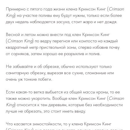
Примерно с пятого года жизни клена Кримсон Кинг (
Crimson
King
) на участке поливы ему будут нужны, только если более
двух недель наблюдается засуха, стоит жара и нет дождя.
Весной и летом можно внести под клен Кримсон Кинг
(
Crimson King
) по ведру перегноя или компоста на каждый
квадратный метр приствольной зоны, сперва избавив почву
от сорняков, затем хорошо ее разрыхлив и полив.
Не забывайте и об обрезке, обычно используют только
санитарную обрезку, вырезая все сухие, сломанные или
очень уж тонкие побеги.
Если какая-то ветка выбьется из общей массы кроны, то ее
также можно укоротить. Вообще клен Кримсон Кинг (
Crimson
King
) относится к тем деревьям, которые без необходимости
лучше не обрезать, это стоит иметь ввиду.
Что касается зимостойкости, то у клена Кримсон Кинг