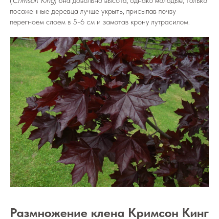
(
Crimson King
) она довольно высота, однако молодые, только
посаженные деревца лучше укрыть, присыпав почву
перегноем слоем в 5-6 см и замотав крону лутрасилом.
Размножение клена Кримсон Кинг