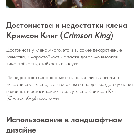
Достоинства и недостатки клена
Кримсон Кинг (
Crimson King
)
Достоинств у клена много, это и высокие декоративные
качества, и жаростойкость, а также довольно высокая
зимостойкость, стойкость к засухе.
Из недостатков можно отметить только лишь довольно
высокий рост клена, в связи с чем он не для каждого участка
подойдет, в остальном минусов у клена Кримсон Кинг
(
Crimson King
) просто нет.
Использование в ландшафтном
дизайне