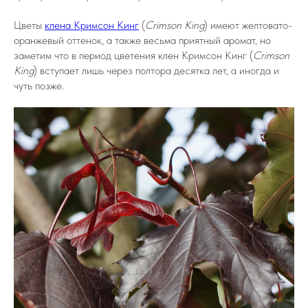
Цветы
клена Кримсон Кинг
(
Crimson King
) имеют желтовато-
оранжевый оттенок, а также весьма приятный аромат, но
заметим что в период цветения клен Кримсон Кинг (
Crimson
King
) вступает лишь через полтора десятка лет, а иногда и
чуть позже.