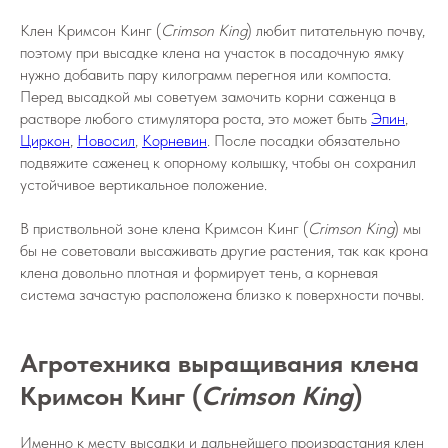
Клен Кримсон Кинг (
Crimson King
) любит питательную почву,
поэтому при высадке клена на участок в посадочную ямку
нужно добавить пару килограмм перегноя или компоста.
Перед высадкой мы советуем замочить корни саженца в
растворе любого стимулятора роста, это может быть
Эпин
,
Циркон
,
Новосил
,
Корневин
. После посадки обязательно
подвяжите саженец к опорному колышку, чтобы он сохранил
устойчивое вертикальное положение.
В приствольной зоне клена Кримсон Кинг (
Crimson King
) мы
бы не советовали высаживать другие растения, так как крона
клена довольно плотная и формирует тень, а корневая
система зачастую расположена близко к поверхности почвы.
Агротехника выращивания клена
Кримсон Кинг (
Crimson King
)
Именно к месту высадки и дальнейшего произрастания клен