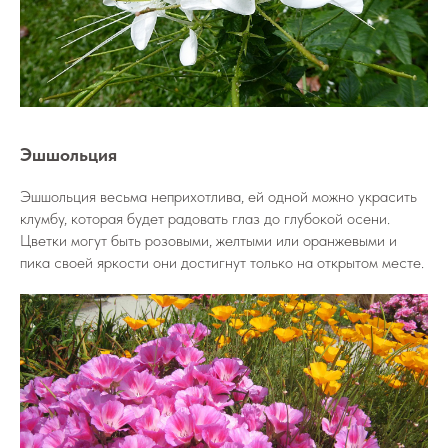
Эшшольция
Эшшольция весьма неприхотлива, ей одной можно украсить
клумбу, которая будет радовать глаз до глубокой осени.
Цветки могут быть розовыми, желтыми или оранжевыми и
пика своей яркости они достигнут только на открытом месте.