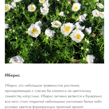
Иберис
Иберис это небольшое травянистое растение,
принадлежащее к совсем бы казалось не цветочному
семейству капустных. Иберис активно ветвится и буквально
все лето стоит покрытый небольшими зонтиками белых либо
розовых цветков формирующих приятный аромат.