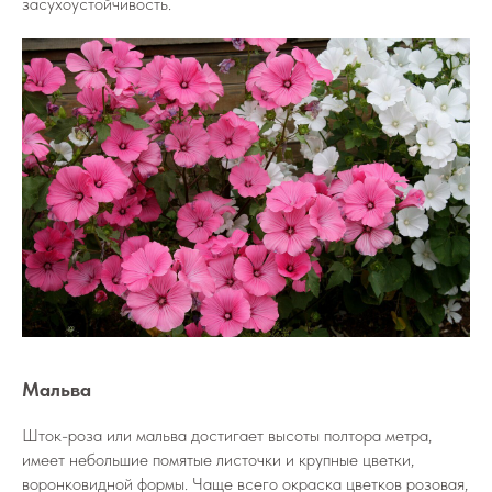
засухоустойчивость.
Мальва
Шток-роза или мальва достигает высоты полтора метра,
имеет небольшие помятые листочки и крупные цветки,
воронковидной формы. Чаще всего окраска цветков розовая,