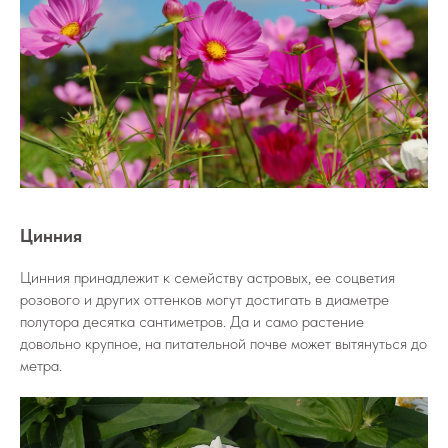
Цинния
Цинния принадлежит к семейству астровых, ее соцветия
розового и других оттенков могут достигать в диаметре
полутора десятка сантиметров. Да и само растение
довольно крупное, на питательной почве может вытянуться до
метра.