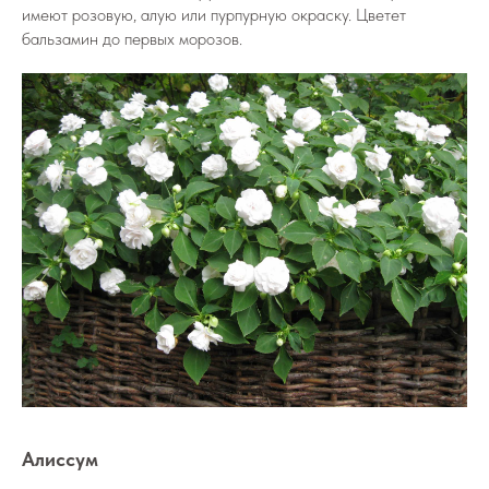
имеют розовую, алую или пурпурную окраску. Цветет
бальзамин до первых морозов.
Алиссум