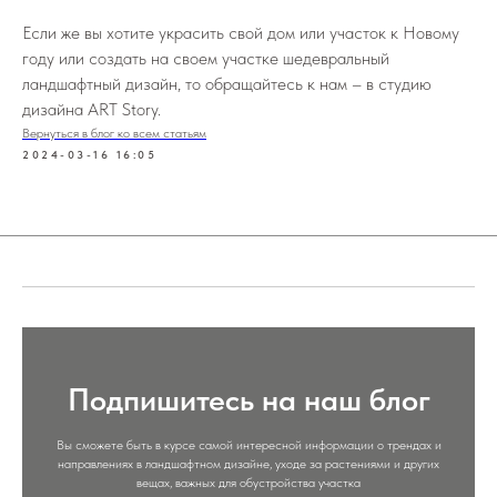
Если же вы хотите украсить свой дом или участок к Новому
году или создать на своем участке шедевральный
ландшафтный дизайн, то обращайтесь к нам – в студию
дизайна ART Story.
Вернуться в блог ко всем статьям
2024-03-16 16:05
Подпишитесь на наш блог
Вы сможете быть в курсе самой интересной информации о трендах и
направлениях в ландшафтном дизайне, уходе за растениями и других
вещах, важных для обустройства участка