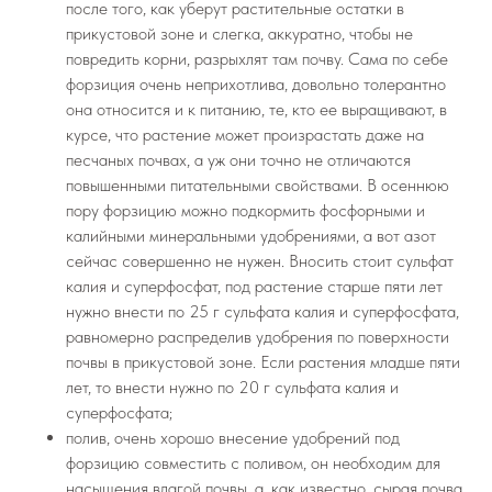
после того, как уберут растительные остатки в
прикустовой зоне и слегка, аккуратно, чтобы не
повредить корни, разрыхлят там почву. Сама по себе
форзиция очень неприхотлива, довольно толерантно
она относится и к питанию, те, кто ее выращивают, в
курсе, что растение может произрастать даже на
песчаных почвах, а уж они точно не отличаются
повышенными питательными свойствами. В осеннюю
пору форзицию можно подкормить фосфорными и
калийными минеральными удобрениями, а вот азот
сейчас совершенно не нужен. Вносить стоит сульфат
калия и суперфосфат, под растение старше пяти лет
нужно внести по 25 г сульфата калия и суперфосфата,
равномерно распределив удобрения по поверхности
почвы в прикустовой зоне. Если растения младше пяти
лет, то внести нужно по 20 г сульфата калия и
суперфосфата;
полив, очень хорошо внесение удобрений под
форзицию совместить с поливом, он необходим для
насыщения влагой почвы, а, как известно, сырая почва