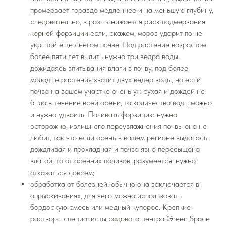
промерзает гораздо медленнее и на меньшую глубину,
следовательно, в разы снижается риск подмерзания
корней форзиции если, скажем, мороз ударит по не
укрытой еще снегом почве. Под растение возрастом
более пяти лет вылить нужно три ведра воды,
дожидаясь впитывания влаги в почву, под более
молодые растения хватит двух ведер воды, но если
почва на вашем участке очень уж сухая и дождей не
было в течение всей осени, то количество воды можно
и нужно удвоить. Поливать форзицию нужно
осторожно, излишнего переувлажнения почвы она не
любит, так что если осень в вашем регионе выдалась
дождливая и прохладная и почва явно пересыщена
влагой, то от осенних поливов, разумеется, нужно
отказаться совсем;
обработка от болезней, обычно она заключается в
опрыскиваниях, для чего можно использовать
бордоскую смесь или медный купорос. Крепкие
растворы специалисты садового центра Green Space