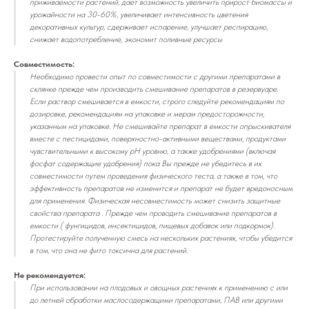
приживаемости растений, дает возможность увеличить прирост биомассы и
урожайности на 30-60%, увеличивает интенсивность цветения
декоративных культур, сдерживает испарение, улучшает респирацию,
снижает водопотребление, экономит поливные ресурсы
Совместимость:
Необходимо провести опыт по совместимости с другими препаратами в
склянке прежде чем производить смешивание препаратов в резервуаре.
Если раствор смешивается в емкости, строго следуйте рекомендациям по
дозировке, рекомендациям на упаковке и мерам предосторожности,
указанным на упаковке. Не смешивайте препарат в емкости опрыскивателя
вместе с пестицидами, поверхностно-активными веществами, продуктами
чувствительными к высокому pH уровню, а также удобрениями (включая
фосфат содержащие удобрения) пока Вы прежде не убедитесь в их
совместимости путем проведения физического теста, а также в том, что
эффективность препаратов не изменится и препарат не будет вредоносным
для применения. Физическая несовместимость может снизить защитные
свойства препарата . Прежде чем проводить смешивание препаратов в
емкости ( фунгицидов, инсектицидов, пищевых добавок или подкормок).
Протестируйте полученную смесь на нескольких растениях, чтобы убедится
в том, что она не фито токсична для растений.
Не рекомендуется:
При использовании на плодовых и овощных растениях к применению с или
до летней обработки маслосодержащими препаратами, ПАВ или другими