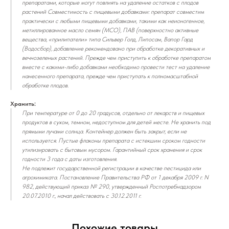
препаратами, которые могут повлиять на удаление остатков с плодов
растений Совместимость с пищевыми добавками: препарат совместим
практически с любыми пищевыми добавками, такими как неионогенное,
метиллированное масло семян (МСО), ПАВ (поверхностно активные
вещества, «прилипатели» типа Сильвер Голд, Липосам, Вапор Гард
(Водосбор), добавление рекомендовано при обработке декоративных и
вечнозеленых растений. Прежде чем приступить к обработке препаратом
вместе с какими-либо добавками необходимо провести тест на удаление
нанесенного препарата, прежде чем приступать к полномасштабной
обработке плодов.
Хранить:
При температуре от 0 до 20 градусов, отдельно от лекарств и пищевых
продуктов в сухом, темном, недоступном для детей месте. Не хранить под
прямыми лучами солнца. Контейнер должен быть закрыт, если не
используется. Пустые флаконы препарата с истекшим сроком годности
утилизировать с бытовым мусором. Гарантийный срок хранения и срок
годности 3 года с даты изготовления.
Не подлежит государственной регистрации в качестве пестицида или
агрохимиката. Постановление Правительства РФ от 1 декабря 2009 г. N
982, действующий приказ № 290, утвержденный Роспотребнадзором
20.07.2010 г., начал действовать с 30.12.2011 г.
Похожие товары