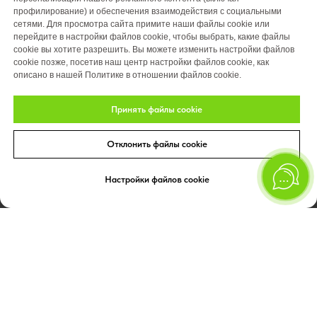
профилирование) и обеспечения взаимодействия с социальными
сетями. Для просмотра сайта примите наши файлы cookie или
перейдите в настройки файлов cookie, чтобы выбрать, какие файлы
cookie вы хотите разрешить. Вы можете изменить настройки файлов
cookie позже, посетив наш центр настройки файлов cookie, как
описано в нашей Политике в отношении файлов cookie.
Портфолио реализации
Принять файлы cookie
Портфолио проектирования
Отклонить файлы cookie
Портфолио обслуживания
Акции
Настройки файлов cookie
Вакансии
О компании
Отзывы
Блог
Оплата
Контакты