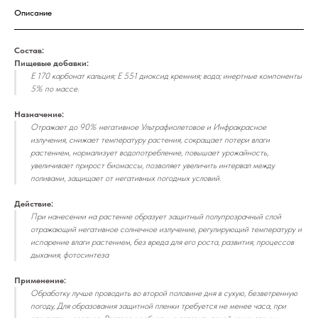
Описание
Состав:
Пищевые добавки:
Е 170 карбонат кальция; Е 551 диоксид кремния; вода; инертные компоненты
5% по массе.
Назначение:
Отражает до 90% негативное Ультрафиолетовое и Инфракрасное
излучения, снижает температуру растения, сокращает потери влаги
растением, нормализует водопотребление, повышает урожайность,
увеличивает прирост биомассы, позволяет увеличить интервал между
поливами, защищает от негативных погодных условий.
Действие:
При нанесении на растение образует защитный полупрозрачный слой
отражающий негативное солнечное излучение, регулирующий температуру и
испарение влаги растением, без вреда для его роста, развития, процессов
дыхания, фотосинтеза
Применение:
Обработку лучше проводить во второй половине дня в сухую, безветренную
погоду, Для образования защитной пленки требуется не менее часа, при