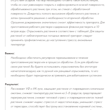
отсутствии осадков. Раствор необходимо готовить такой консистенции,
чтобы он смог равномерно покрыть и зафиксироваться на всей поверхности,
обрабатываемого растения, при этом, не стекал с обработанной
поверхности. Дождитесь полного высыхания обработанного растения, а
затем принимайте решение о необходимости вторичной обработки.
Орошение дождеванием значительно снизит эффективность препарата. Для
приготовления рабочего раствора содержимое флакона растворить в 10
литрах воды. Опрыскивать растения в соответствии с таблицей. Для защиты
растений от неблагоприятных погодных явлений препарат следует
применять профилактически, до наступления стресса, аномальных
температур
Важно:
Необходимо обеспечить регулярное перемешивание в течение
приготовления раствора или в процессе обработки. Если для обработки
своих растений Вы будете использовать опрыскиватель без агитатора
нагнетателя воздуха, как то ручной или ранцевый опрыскиватель, то его
необходимо будет периодически встряхивать для взбалтывания суспензии.
Результат:
Рассеивает УФ и ИК лучи, защищает растение от повреждения солнечными
ожогами, снижает температуру растения на 5-8 градусов, предотвращает
перегрев растения, снижает тепловой стресс и повреждения клеток тканей
растения. снижает индекс стресса от недостатка воды, уменьшает стресс
от пересадки, способствует быстрому восстановлению корневой системы ,