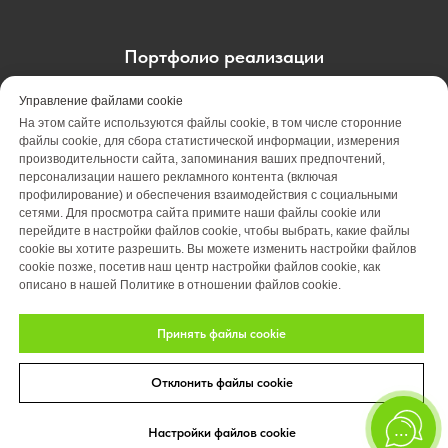
Портфолио реализации
Портфолио проектирования
Управление файлами cookie
На этом сайте используются файлы cookie, в том числе сторонние
Портфолио обслуживания
Акции
файлы cookie, для сбора статистической информации, измерения
производительности сайта, запоминания ваших предпочтений,
персонализации нашего рекламного контента (включая
Вакансии
О компании
Отзывы
профилирование) и обеспечения взаимодействия с социальными
сетями. Для просмотра сайта примите наши файлы cookie или
Блог
Оплата
Контакты
перейдите в настройки файлов cookie, чтобы выбрать, какие файлы
cookie вы хотите разрешить. Вы можете изменить настройки файлов
cookie позже, посетив наш центр настройки файлов cookie, как
описано в нашей Политике в отношении файлов cookie.
Принять файлы cookie
Отклонить файлы cookie
© 2026 Студия ландшафтного дизайна «Art Story»
Политика конфиденциальности.
Настройки файлов cookie