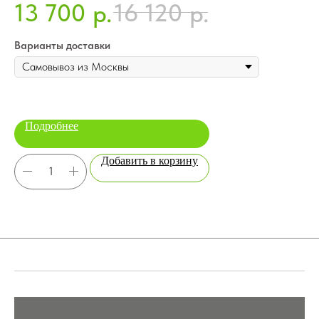
13 700
16 120
5
р.
р.
Варианты доставки
Ва
Подробнее
Добавить в корзину